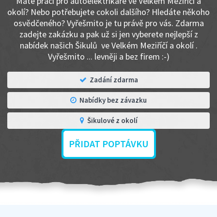
Máte práci pro autoelektrikáře ve Velkém Meziříčí a
okolí? Nebo potřebujete cokoli dalšího? Hledáte někoho
osvědčeného? Vyřešmito je tu právě pro vás. Zdarma
zadejte zakázku a pak už si jen vyberete nejlepší z
nabídek našich Šikulů ve Velkém Meziříčí a okolí .
Vyřešmito ... levněji a bez firem :-)
Zadání zdarma
Nabídky bez závazku
Šikulové z okolí
PŘIDAT POPTÁVKU