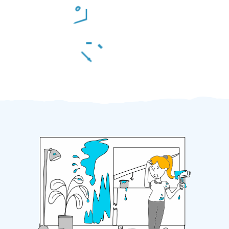
Odměna po práci
Za 2 minuty