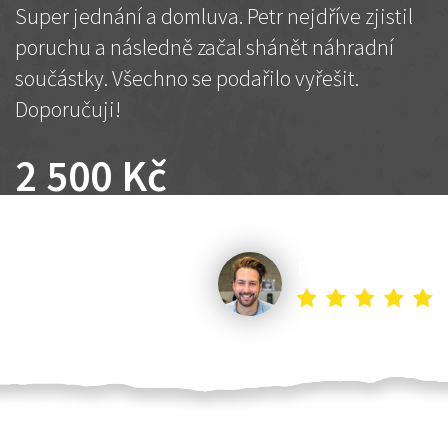
Super jednání a domluva. Petr nejdříve zjistil
poruchu a následně začal shánět náhradní
součástky. Všechno se podařilo vyřešit.
Doporučuji!
2 500 Kč
Dohodnutá cena
Petr K.