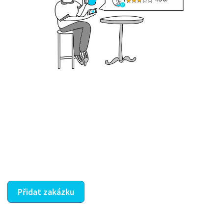
Krok III. - Hodnocení
Vybraný šikula vaše zadání po domluvě a v souladu s
jeho nabídkou vyřeší. Po splnění úkolu mu náleží
dohodnutá odměna. Zda proběhlo vše jak mělo, se
ostatní dozví z vašeho vzájemného hodnocení. A
máte vyřešeno :-)
Přidat zakázku