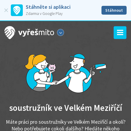
Stáhněte si aplikaci
Stáhnout
Zdarma v Google Play
soustružník ve Velkém Meziříčí
Máte práci pro soustružníky ve Velkém Meziříčí a okolí?
Nebo potřebujete cokoli dalšího? Hledáte někoho