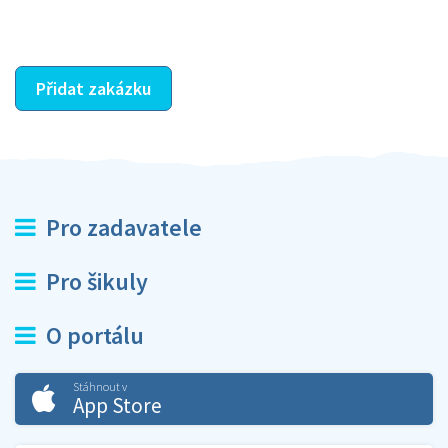
ostatní dozví z vašeho vzájemného hodnocení. A
máte vyřešeno :-)
Přidat zakázku
Pro zadavatele
Pro šikuly
O portálu
Stáhnout v
App Store