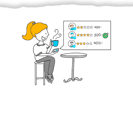
Krok III. - Hodnocení
Vybraný šikula vaše zadání po domluvě a v souladu s
jeho nabídkou vyřeší. Po splnění úkolu mu náleží
dohodnutá odměna. Zda proběhlo vše jak mělo, se