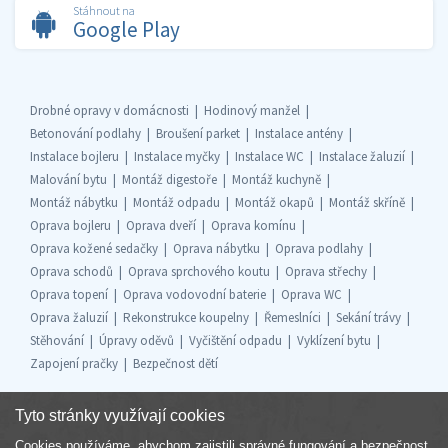
Stáhnout na
Google Play
Drobné opravy v domácnosti
Hodinový manžel
Betonování podlahy
Broušení parket
Instalace antény
Instalace bojleru
Instalace myčky
Instalace WC
Instalace žaluzií
Malování bytu
Montáž digestoře
Montáž kuchyně
Montáž nábytku
Montáž odpadu
Montáž okapů
Montáž skříně
Oprava bojleru
Oprava dveří
Oprava komínu
Oprava kožené sedačky
Oprava nábytku
Oprava podlahy
Oprava schodů
Oprava sprchového koutu
Oprava střechy
Oprava topení
Oprava vodovodní baterie
Oprava WC
Oprava žaluzií
Rekonstrukce koupelny
Řemeslníci
Sekání trávy
Stěhování
Úpravy oděvů
Vyčištění odpadu
Vyklízení bytu
Zapojení pračky
Bezpečnost dětí
Tyto stránky využívají cookies
Cookies používáme, abychom zajistili správné fungování a bezpečnost