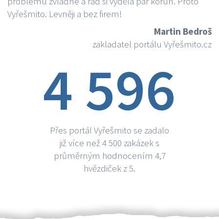
problému zvládne a rád si vydělá par korun. Proto
Vyřešmito. Levněji a bez firem!
Martin Bedroš
zakladatel portálu Vyřešmito.cz
4 596
Přes portál Vyřešmito se zadalo
již více než 4 500 zakázek s
průměrným hodnocením 4,7
hvězdiček z 5.