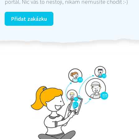
portál. Nic vás to nestojí, nikam nemusíte chodit :-)
Přidat zakázku