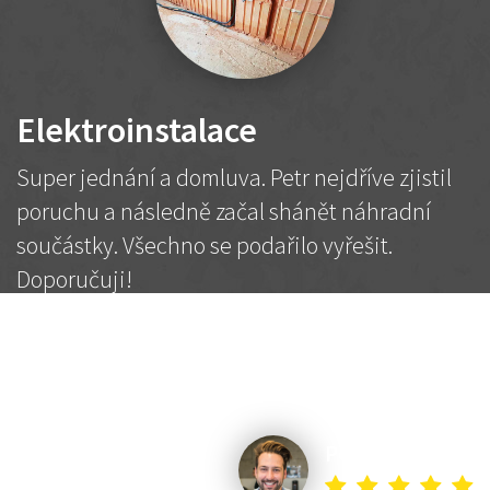
Elektroinstalace
Super jednání a domluva. Petr nejdříve zjistil
poruchu a následně začal shánět náhradní
součástky. Všechno se podařilo vyřešit.
Doporučuji!
2 500 Kč
Dohodnutá cena
Petr K.