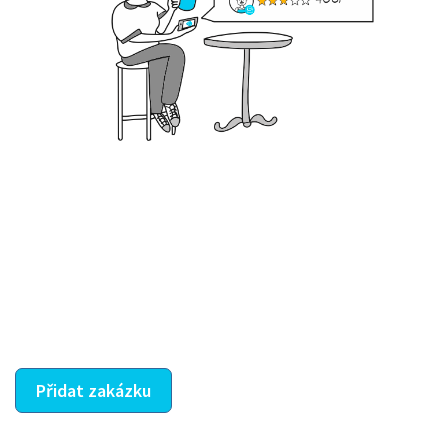
Krok III. - Hodnocení
Vybraný šikula vaše zadání po domluvě a v souladu s
jeho nabídkou vyřeší. Po splnění úkolu mu náleží
dohodnutá odměna. Zda proběhlo vše jak mělo, se
ostatní dozví z vašeho vzájemného hodnocení. A
máte vyřešeno :-)
Přidat zakázku