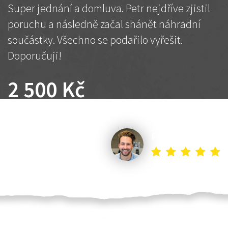
Super jednání a domluva. Petr nejdříve zjistil
poruchu a následně začal shánět náhradní
součástky. Všechno se podařilo vyřešit.
Doporučuji!
2 500 Kč
Dohodnutá cena
Petr K.