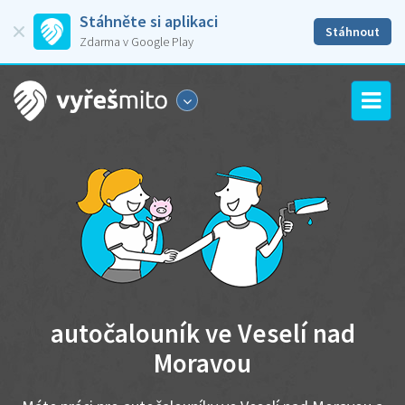
Stáhněte si aplikaci
Stáhnout
Zdarma v Google Play
autočalouník ve Veselí nad
Moravou