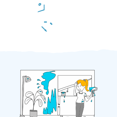
Odměna po práci
Za 2 minuty