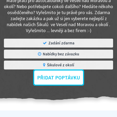
Máte práci pro autočalouníky ve Veselí nad Moravou a
okolí? Nebo potřebujete cokoli dalšího? Hledáte někoho
osvědčeného? Vyřešmito je tu právě pro vás. Zdarma
zadejte zakázku a pak už si jen vyberete nejlepší z
nabídek našich Šikulů ve Veselí nad Moravou a okolí .
Vyřešmito ... levněji a bez firem :-)
Zadání zdarma
Nabídky bez závazku
Šikulové z okolí
PŘIDAT POPTÁVKU