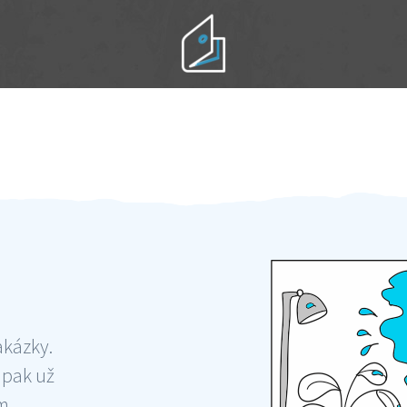
Práci hradíte po výkonu na místě
Odměna po práci
akázky.
 pak už
ám