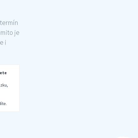
 termín
šmito je
e i
rete
zku,
íte.