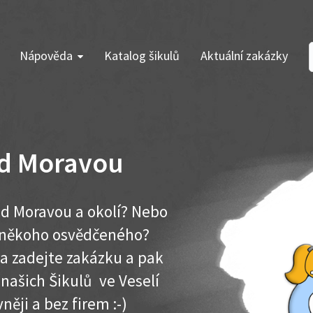
Nápověda
Katalog šikulů
Aktuální zakázky
ad Moravou
ad Moravou a okolí? Nebo
e někoho osvědčeného?
ma zadejte zakázku a pak
 našich Šikulů ve Veselí
něji a bez firem :-)