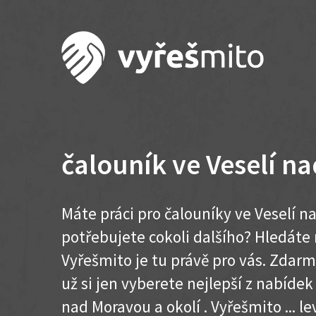
čalouník ve Veselí n
Máte práci pro čalouníky ve Veselí n
potřebujete cokoli dalšího? Hledát
Vyřešmito je tu právě pro vás. Zdar
už si jen vyberete nejlepší z nabídek
nad Moravou a okolí . Vyřešmito ... lev