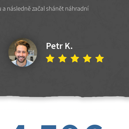
hu a následně začal shánět náhradní
Petr K.