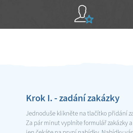
Sami hodnotíte schopnosti šikulů
Ověření šikulové
Krok I. - zadání zakázky
Jednoduše klikněte na tlačítko přidání z
Za pár minut vyplníte formulář zakázky a
jen čekáte na první nabídky. Nabídky v