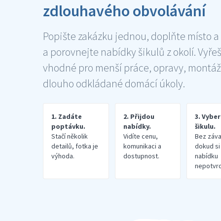
zdlouhavého obvolávání
Popište zakázku jednou, doplňte místo a
a porovnejte nabídky šikulů z okolí. Vyře
vhodné pro menší práce, opravy, montáž
dlouho odkládané domácí úkoly.
1. Zadáte
2. Přijdou
3. Vybe
poptávku.
nabídky.
šikulu.
Stačí několik
Vidíte cenu,
Bez záva
detailů, fotka je
komunikaci a
dokud si
výhoda.
dostupnost.
nabídku
nepotvrd