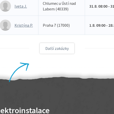
Chlumec u Ústí nad
Iveta J.
31.8. 08:00 - 3
Labem (40339)
Kristýna P.
Praha 7 (17000)
1.8. 09:00 - 28
Další zakázky
lektroinstalace