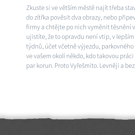
Zkuste si ve větším městě najít třeba sta
do zítřka pověsit dva obrazy, nebo připev
firmy a chtějte po nich vyměnit těsnění v
ujistíte, že to opravdu není vtip, v lepš
týdnů, účet včetně výjezdu, parkovného a
ve vašem okolí někdo, kdo takovou práci
par korun. Proto Vyřešmito. Levněji a bez