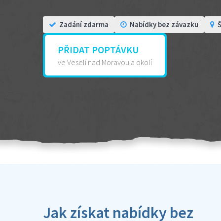
Zadání zdarma
Nabídky bez závazku
Š
PŘIDAT POPTÁVKU
ve Veselí nad Moravou a okolí
Jak získat nabídky bez