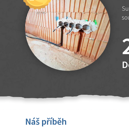
Su
so
D
Náš příběh