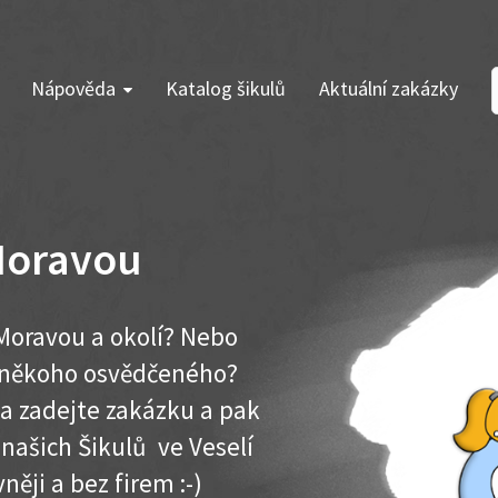
Nápověda
Katalog šikulů
Aktuální zakázky
 Moravou
 Moravou a okolí? Nebo
e někoho osvědčeného?
ma zadejte zakázku a pak
 našich Šikulů ve Veselí
něji a bez firem :-)