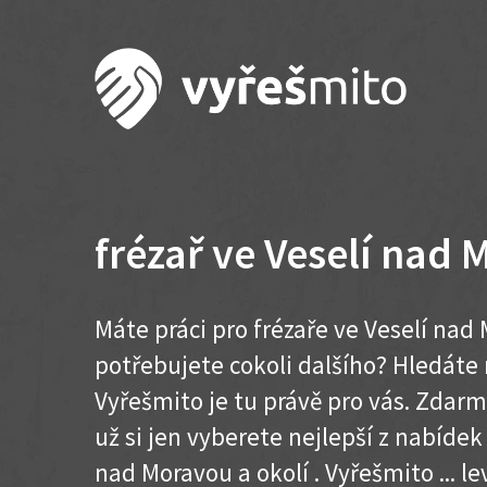
frézař ve Veselí nad
Máte práci pro frézaře ve Veselí nad
potřebujete cokoli dalšího? Hledát
Vyřešmito je tu právě pro vás. Zdar
už si jen vyberete nejlepší z nabídek
nad Moravou a okolí . Vyřešmito ... lev