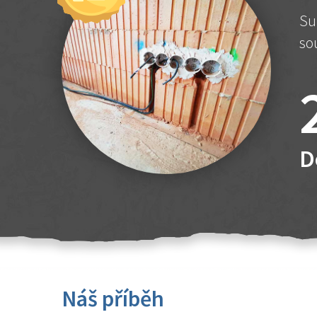
Su
so
D
Náš příběh