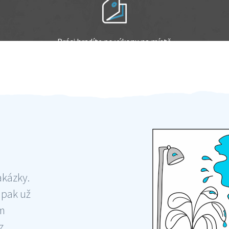
Práci hradíte po výkonu na místě
Odměna po práci
akázky.
 pak už
ám
 ,