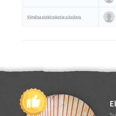
Výměna elektrokotle a bojleru
E
Su