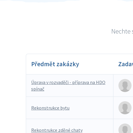
Nechte s
Předmět zakázky
Zada
Úprava v rozvaděči - příprava na HDO
spínač
Rekonstrukce bytu
Rekontrukce zděné chaty