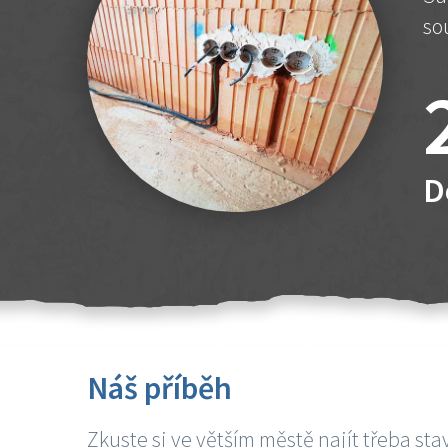
so
D
Náš příběh
Zkuste si ve větším městě najít třeba sta