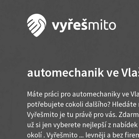
automechanik ve Vla
Máte práci pro automechaniky ve Vla
potřebujete cokoli dalšího? Hledát
Vyřešmito je tu právě pro vás. Zdar
už si jen vyberete nejlepší z nabídek
okolí . Vyřešmito ... levněji a bez firem