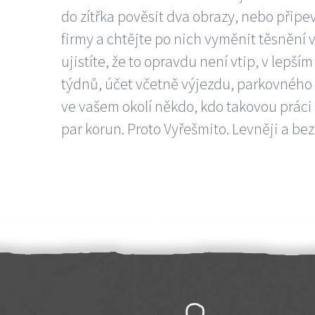
do zítřka pověsit dva obrazy, nebo připev
firmy a chtějte po nich vyměnit těsnění v
ujistíte, že to opravdu není vtip, v lepš
týdnů, účet včetně výjezdu, parkovného a
ve vašem okolí někdo, kdo takovou práci
par korun. Proto Vyřešmito. Levněji a bez