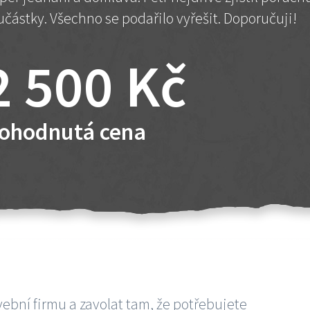
učástky. Všechno se podařilo vyřešit. Doporučuji!
2 500 Kč
ohodnutá cena
vební firmu a zavolat tam, že potřebujete