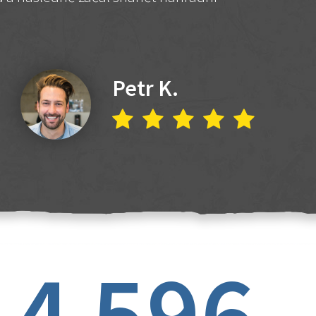
Petr K.
4 596