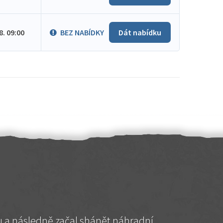
.8. 09:00
BEZ NABÍDKY
Dát nabídku
hu a následně začal shánět náhradní