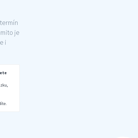
 termín
šmito je
e i
rete
zku,
íte.