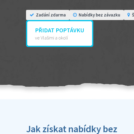
Zadání zdarma
Nabídky bez závazku
Š
PŘIDAT POPTÁVKU
ve Vlašimi a okolí
Jak získat nabídky bez