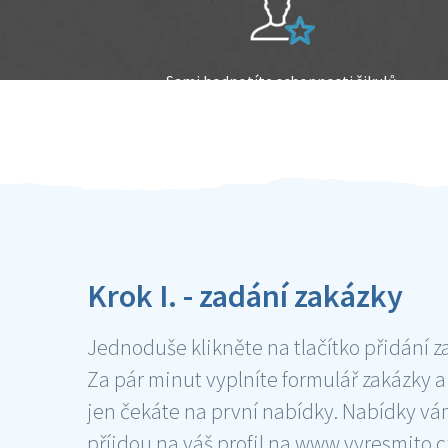
Sami hodnotíte schopnosti šikulů
Ověření šikulové
Krok I. - zadání zakázky
Jednoduše klikněte na tlačítko přidání z
Za pár minut vyplníte formulář zakázky a
jen čekáte na první nabídky. Nabídky v
příjdou na váš profil na www.vyresmito.cz