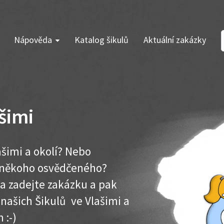
Nápověda
Katalog šikulů
Aktuální zakázky
šimi
šimi a okolí? Nebo
e někoho osvědčeného?
ma zadejte zakázku a pak
 našich Šikulů ve Vlašimi a
 :-)