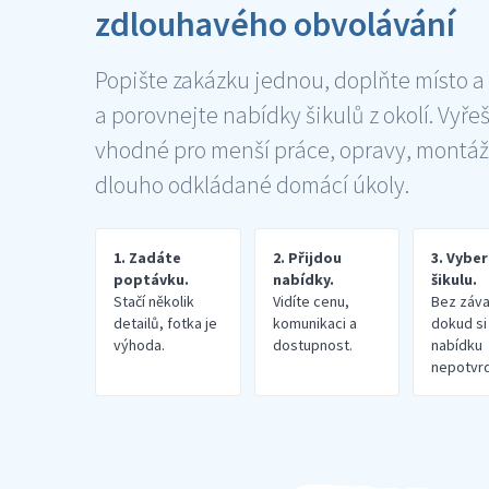
zdlouhavého obvolávání
Popište zakázku jednou, doplňte místo a
a porovnejte nabídky šikulů z okolí. Vyře
vhodné pro menší práce, opravy, montáž
dlouho odkládané domácí úkoly.
1. Zadáte
2. Přijdou
3. Vybe
poptávku.
nabídky.
šikulu.
Stačí několik
Vidíte cenu,
Bez záva
detailů, fotka je
komunikaci a
dokud si
výhoda.
dostupnost.
nabídku
nepotvrd