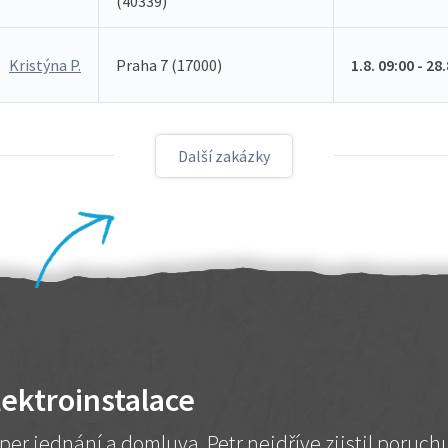
(40339)
Kristýna P.
Praha 7 (17000)
1.8. 09:00 - 28
Další zakázky
lektroinstalace
per jednání a domluva. Petr nejdříve zjistil poruc