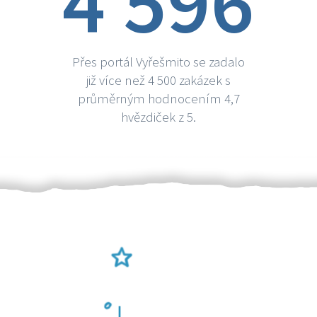
4 596
Přes portál Vyřešmito se zadalo
již více než 4 500 zakázek s
průměrným hodnocením 4,7
hvězdiček z 5.
Ověření šikulové
Odměna po práci