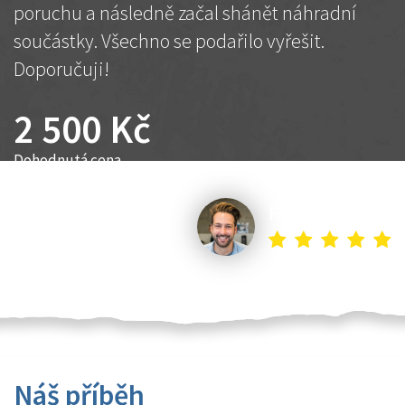
poruchu a následně začal shánět náhradní
součástky. Všechno se podařilo vyřešit.
Doporučuji!
2 500 Kč
Dohodnutá cena
Petr K.
Náš příběh