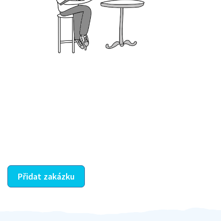
Krok III. - Hodnocení
Vybraný šikula vaše zadání po domluvě a v souladu s
jeho nabídkou vyřeší. Po splnění úkolu mu náleží
dohodnutá odměna. Zda proběhlo vše jak mělo, se
ostatní dozví z vašeho vzájemného hodnocení. A
máte vyřešeno :-)
Přidat zakázku