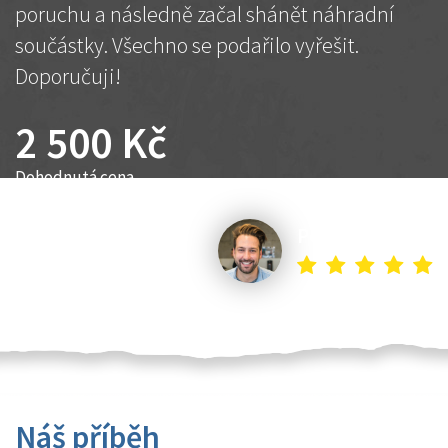
poruchu a následně začal shánět náhradní
součástky. Všechno se podařilo vyřešit.
Doporučuji!
2 500 Kč
Dohodnutá cena
Petr K.
Náš příběh