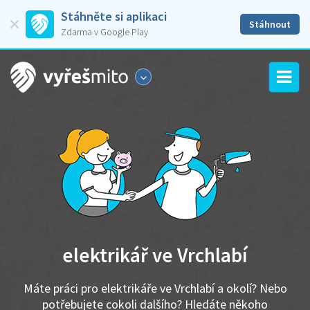
Stáhněte si aplikaci
Stáhnout
Zdarma v Google Play
elektrikář ve Vrchlabí
Máte práci pro elektrikáře ve Vrchlabí a okolí? Nebo
potřebujete cokoli dalšího? Hledáte někoho