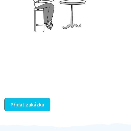
Krok III. - Hodnocení
Vybraný šikula vaše zadání po domluvě a v souladu s
jeho nabídkou vyřeší. Po splnění úkolu mu náleží
dohodnutá odměna. Zda proběhlo vše jak mělo, se
ostatní dozví z vašeho vzájemného hodnocení. A
máte vyřešeno :-)
Přidat zakázku