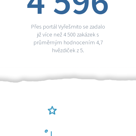
4 596
Přes portál Vyřešmito se zadalo
již více než 4 500 zakázek s
průměrným hodnocením 4,7
hvězdiček z 5.
Ověření šikulové
Odměna po práci