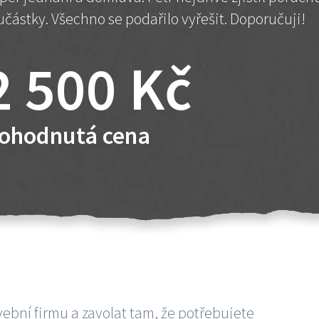
učástky. Všechno se podařilo vyřešit. Doporučuji!
2 500 Kč
ohodnutá cena
vební firmu a zavolat tam, že potřebujete