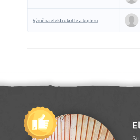
Výměna elektrokotle a bojleru
E
Su