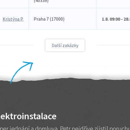
(40339)
Kristýna P.
Praha 7 (17000)
1.8. 09:00 - 28
Další zakázky
lektroinstalace
per jednání a domluva. Petr nejdříve zjistil poruc