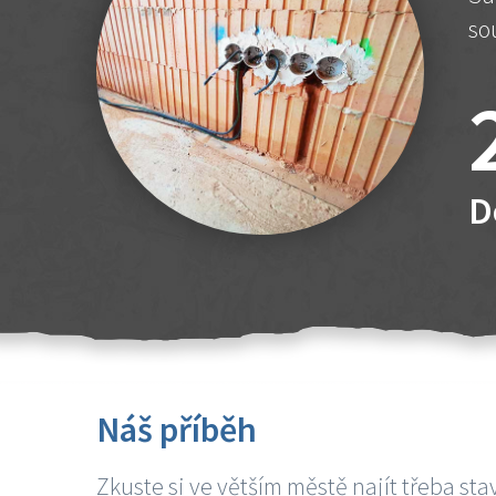
so
D
Náš příběh
Zkuste si ve větším městě najít třeba sta