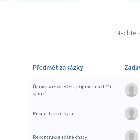
Nechte s
Předmět zakázky
Zada
Úprava v rozvaděči - příprava na HDO
spínač
Rekonstrukce bytu
Rekontrukce zděné chaty