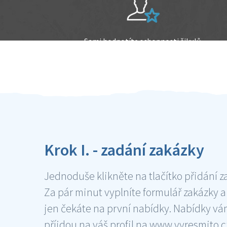
Sami hodnotíte schopnosti šikulů
Ověření šikulové
Krok I. - zadání zakázky
Jednoduše klikněte na tlačítko přidání z
Za pár minut vyplníte formulář zakázky a
jen čekáte na první nabídky. Nabídky v
příjdou na váš profil na www.vyresmito.cz