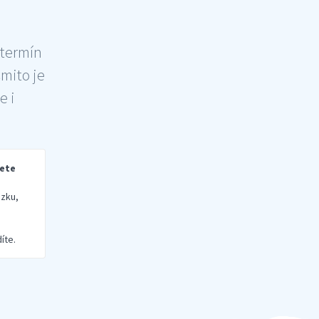
 termín
šmito je
e i
rete
zku,
íte.