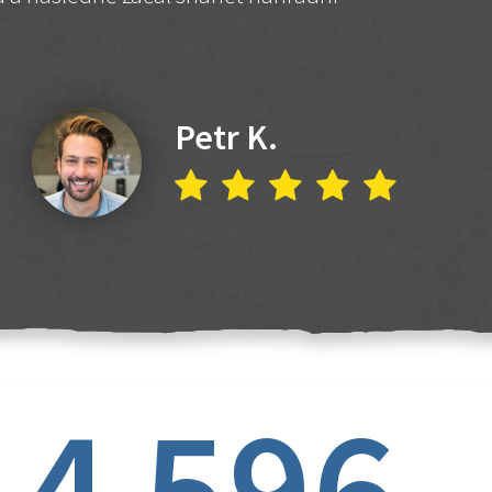
Petr K.
4 596