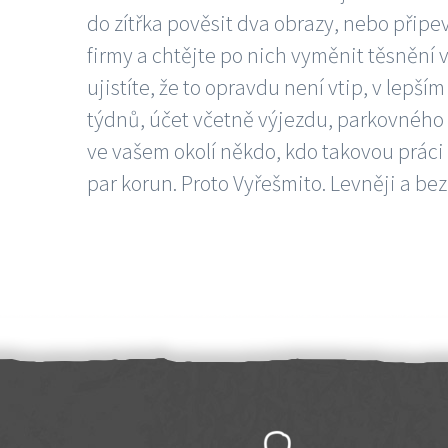
do zítřka pověsit dva obrazy, nebo připev
firmy a chtějte po nich vyměnit těsnění v
ujistíte, že to opravdu není vtip, v lepš
týdnů, účet včetně výjezdu, parkovného a
ve vašem okolí někdo, kdo takovou práci
par korun. Proto Vyřešmito. Levněji a bez