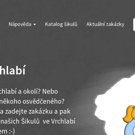
Nápověda
Katalog šikulů
Aktuální zakázky
hlabí
chlabí a okolí? Nebo
e někoho osvědčeného?
ma zadejte zakázku a pak
 našich Šikulů ve Vrchlabí
em :-)