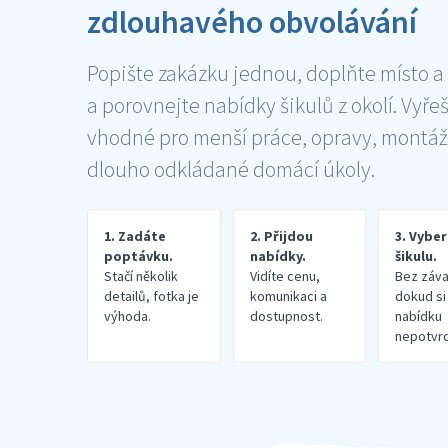
zdlouhavého obvolávání
Popište zakázku jednou, doplňte místo a
a porovnejte nabídky šikulů z okolí. Vyře
vhodné pro menší práce, opravy, montáž
dlouho odkládané domácí úkoly.
1. Zadáte
2. Přijdou
3. Vybe
poptávku.
nabídky.
šikulu.
Stačí několik
Vidíte cenu,
Bez záva
detailů, fotka je
komunikaci a
dokud si
výhoda.
dostupnost.
nabídku
nepotvrd