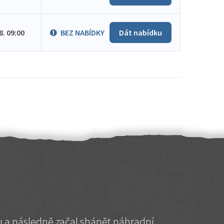
.8. 09:00
BEZ NABÍDKY
Dát nabídku
hu a následně začal shánět náhradní