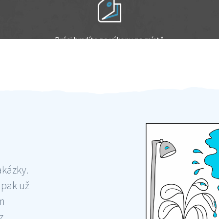
Práci hradíte po výkonu na místě
Odměna po práci
akázky.
 pak už
ám
 ,