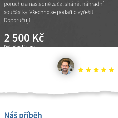
poruchu a následně začal shánět náhradní
součástky. Všechno se podařilo vyřešit.
Doporučuji!
2 500 Kč
Dohodnutá cena
Petr K.
Náš příběh