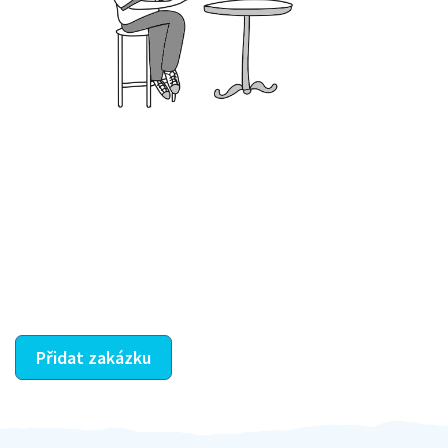
Krok III. - Hodnocení
Vybraný šikula vaše zadání po domluvě a v souladu s
jeho nabídkou vyřeší. Po splnění úkolu mu náleží
dohodnutá odměna. Zda proběhlo vše jak mělo, se
ostatní dozví z vašeho vzájemného hodnocení. A
máte vyřešeno :-)
Přidat zakázku