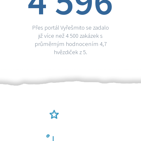
4 596
Přes portál Vyřešmito se zadalo
již více než 4 500 zakázek s
průměrným hodnocením 4,7
hvězdiček z 5.
Ověření šikulové
Odměna po práci