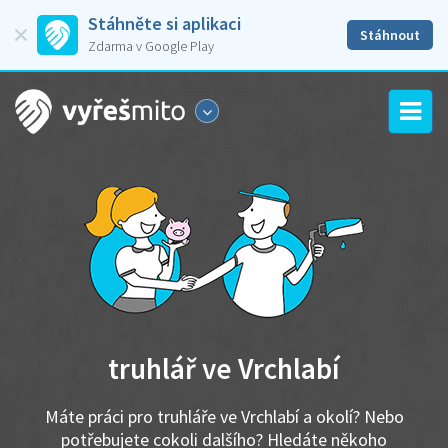
Stáhněte si aplikaci
Stáhnout
Zdarma v Google Play
truhlář ve Vrchlabí
Máte práci pro truhláře ve Vrchlabí a okolí? Nebo
potřebujete cokoli dalšího? Hledáte někoho