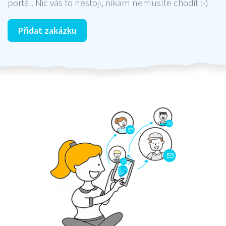
portál. Nic vás to nestojí, nikam nemusíte chodit :-)
Přidat zakázku