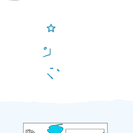
Ověření šikulové
Odměna po práci
Za 2 minuty