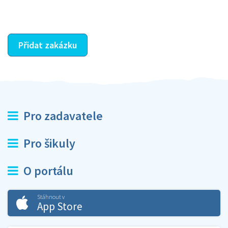
ostatní dozví z vašeho vzájemného hodnocení. A
máte vyřešeno :-)
Přidat zakázku
Pro zadavatele
Pro šikuly
O portálu
Stáhnout v
App Store