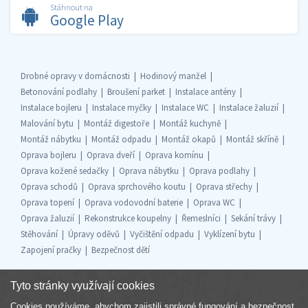
Stáhnout na
Google Play
Drobné opravy v domácnosti
Hodinový manžel
Betonování podlahy
Broušení parket
Instalace antény
Instalace bojleru
Instalace myčky
Instalace WC
Instalace žaluzií
Malování bytu
Montáž digestoře
Montáž kuchyně
Montáž nábytku
Montáž odpadu
Montáž okapů
Montáž skříně
Oprava bojleru
Oprava dveří
Oprava komínu
Oprava kožené sedačky
Oprava nábytku
Oprava podlahy
Oprava schodů
Oprava sprchového koutu
Oprava střechy
Oprava topení
Oprava vodovodní baterie
Oprava WC
Oprava žaluzií
Rekonstrukce koupelny
Řemeslníci
Sekání trávy
Stěhování
Úpravy oděvů
Vyčištění odpadu
Vyklízení bytu
Zapojení pračky
Bezpečnost dětí
Tyto stránky využívají cookies
Cookies používáme, abychom zajistili správné fungování a bezpečnost