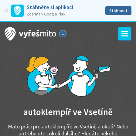
Stáhněte si aplikaci
Stáhnout
Zdarma v Google Play
autoklempíř ve Vsetíně
Máte práci pro autoklempíře ve Vsetíně a okolí? Nebo
potřebujete cokoli dalšího? Hledáte někoho