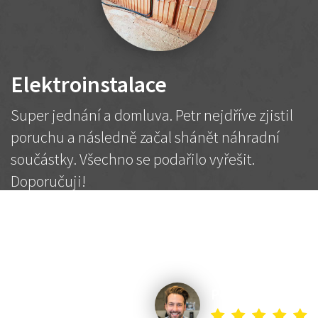
Elektroinstalace
Super jednání a domluva. Petr nejdříve zjistil
poruchu a následně začal shánět náhradní
součástky. Všechno se podařilo vyřešit.
Doporučuji!
2 500 Kč
Dohodnutá cena
Petr K.