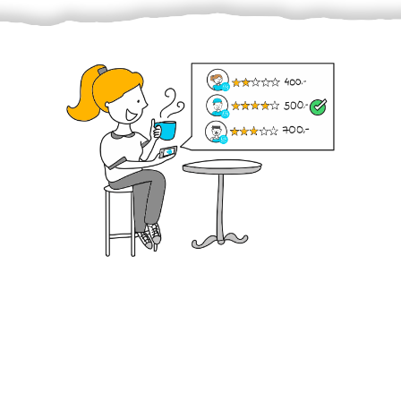
Krok III. - Hodnocení
Vybraný šikula vaše zadání po domluvě a v souladu s
jeho nabídkou vyřeší. Po splnění úkolu mu náleží
dohodnutá odměna. Zda proběhlo vše jak mělo, se