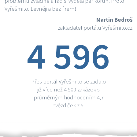
problému zvládne a rád si vydělá par korun. Proto
Vyřešmito. Levněji a bez firem!
Martin Bedroš
zakladatel portálu Vyřešmito.cz
4 596
Přes portál Vyřešmito se zadalo
již více než 4 500 zakázek s
průměrným hodnocením 4,7
hvězdiček z 5.