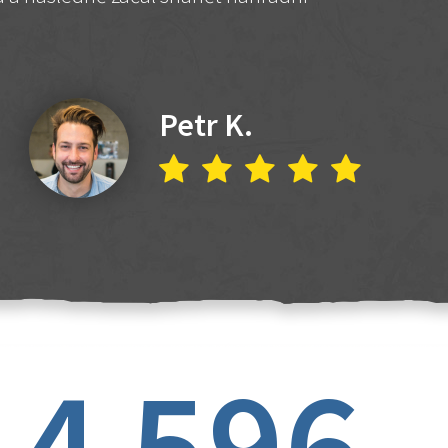
Petr K.
4 596