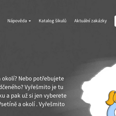
Nápověda
Katalog šikulů
Aktuální zakázky
a okolí? Nebo potřebujete
dčeného? Vyřešmito je tu
u a pak už si jen vyberete
setíně a okolí . Vyřešmito