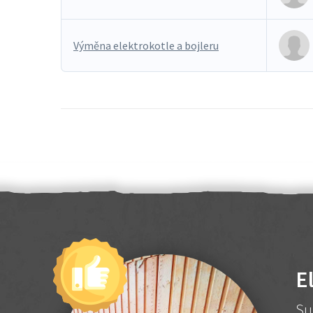
Výměna elektrokotle a bojleru
E
Su