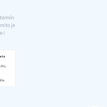
 termín
šmito je
e i
rete
zku,
íte.