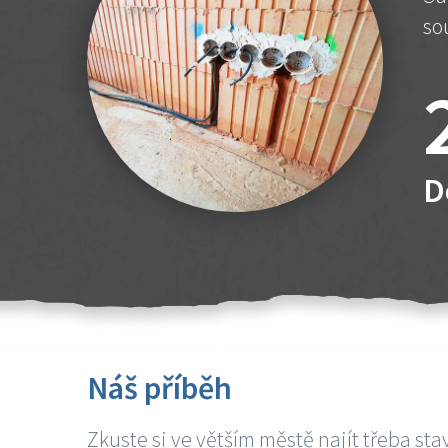
so
D
Náš příběh
Zkuste si ve větším městě najít třeba sta