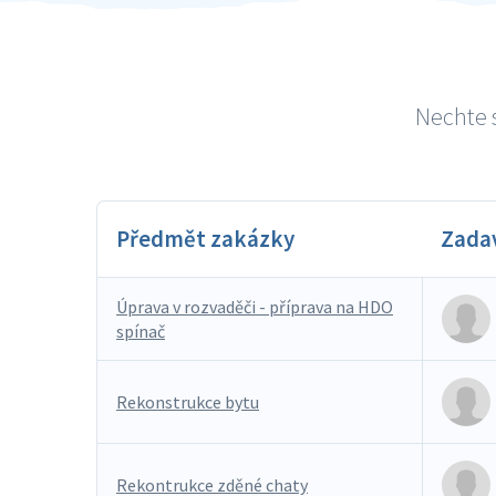
Nechte s
Předmět zakázky
Zada
Úprava v rozvaděči - příprava na HDO
spínač
Rekonstrukce bytu
Rekontrukce zděné chaty