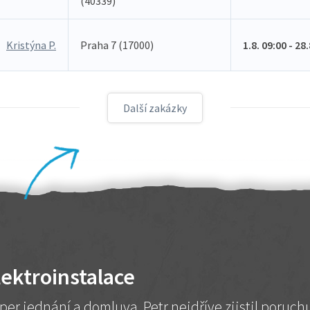
(40339)
Kristýna P.
Praha 7 (17000)
1.8. 09:00 - 28
Další zakázky
lektroinstalace
per jednání a domluva. Petr nejdříve zjistil poruc