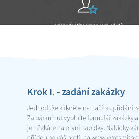
Sami hodnotíte schopnosti šikulů
Ověření šikulové
Krok I. - zadání zakázky
Jednoduše klikněte na tlačítko přidání z
Za pár minut vyplníte formulář zakázky a
jen čekáte na první nabídky. Nabídky v
příjdou na váš profil na www.vyresmito.cz