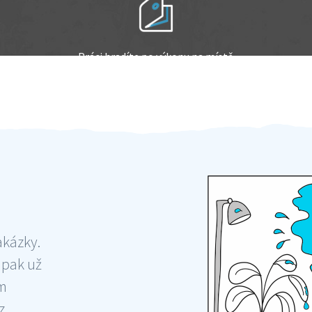
Práci hradíte po výkonu na místě
Odměna po práci
akázky.
 pak už
ám
 ,