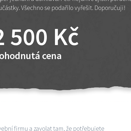
učástky. Všechno se podařilo vyřešit. Doporučuji!
2 500 Kč
ohodnutá cena
vební firmu a zavolat tam, že potřebujete