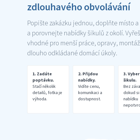
zdlouhavého obvolávání
Popište zakázku jednou, doplňte místo a
a porovnejte nabídky šikulů z okolí. Vyře
vhodné pro menší práce, opravy, montáž
dlouho odkládané domácí úkoly.
1. Zadáte
2. Přijdou
3. Vybe
poptávku.
nabídky.
šikulu.
Stačí několik
Vidíte cenu,
Bez záva
detailů, fotka je
komunikaci a
dokud si
výhoda.
dostupnost.
nabídku
nepotvrd