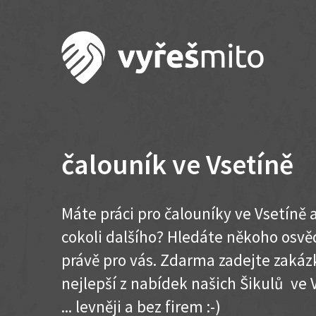
čalouník ve Vsetíně
Máte práci pro čalouníky ve Vsetíně 
cokoli dalšího? Hledáte někoho osvě
právě pro vás. Zdarma zadejte zakázk
nejlepší z nabídek našich Šikulů ve V
... levněji a bez firem :-)