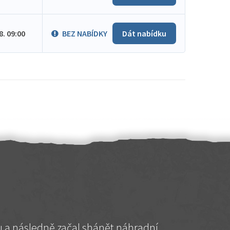
.8. 09:00
BEZ NABÍDKY
Dát nabídku
hu a následně začal shánět náhradní