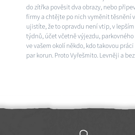
do zítřka pověsit dva obrazy, nebo připev
firmy a chtějte po nich vyměnit těsnění v
ujistíte, že to opravdu není vtip, v lepš
týdnů, účet včetně výjezdu, parkovného a
ve vašem okolí někdo, kdo takovou práci
par korun. Proto Vyřešmito. Levněji a bez