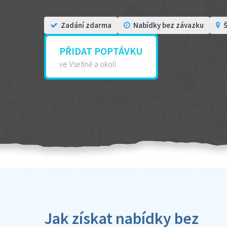
Zadání zdarma
Nabídky bez závazku
Š
PŘIDAT POPTÁVKU
ve Vsetíně a okolí
Jak získat nabídky bez