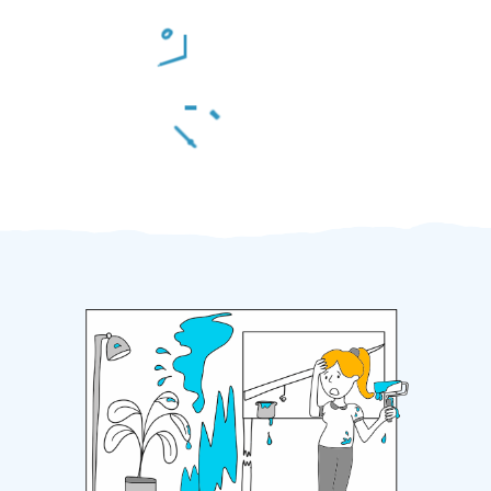
Odměna po práci
Za 2 minuty