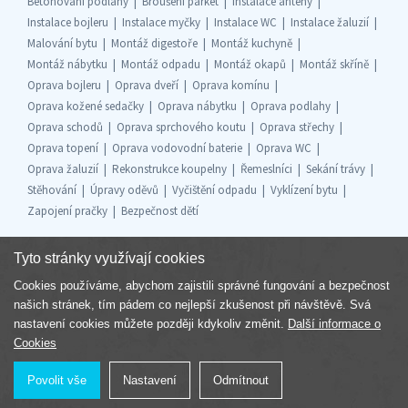
Betonování podlahy
Broušení parket
Instalace antény
Instalace bojleru
Instalace myčky
Instalace WC
Instalace žaluzií
Malování bytu
Montáž digestoře
Montáž kuchyně
Montáž nábytku
Montáž odpadu
Montáž okapů
Montáž skříně
Oprava bojleru
Oprava dveří
Oprava komínu
Oprava kožené sedačky
Oprava nábytku
Oprava podlahy
Oprava schodů
Oprava sprchového koutu
Oprava střechy
Oprava topení
Oprava vodovodní baterie
Oprava WC
Oprava žaluzií
Rekonstrukce koupelny
Řemeslníci
Sekání trávy
Stěhování
Úpravy oděvů
Vyčištění odpadu
Vyklízení bytu
Zapojení pračky
Bezpečnost dětí
Tyto stránky využívají cookies
Cookies používáme, abychom zajistili správné fungování a bezpečnost
Součást skupiny
našich stránek, tím pádem co nejlepší zkušenost při návštěvě. Svá
nastavení cookies můžete později kdykoliv změnit.
Další informace o
Cookies
Povolit vše
Nastavení
Odmítnout