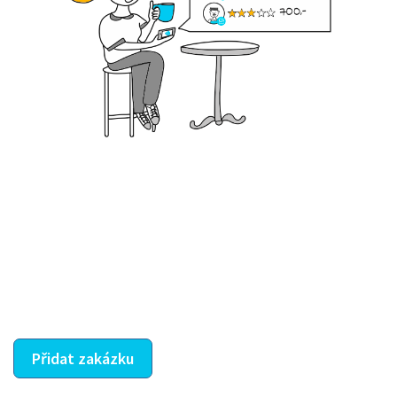
Krok III. - Hodnocení
Vybraný šikula vaše zadání po domluvě a v souladu s
jeho nabídkou vyřeší. Po splnění úkolu mu náleží
dohodnutá odměna. Zda proběhlo vše jak mělo, se
ostatní dozví z vašeho vzájemného hodnocení. A
máte vyřešeno :-)
Přidat zakázku