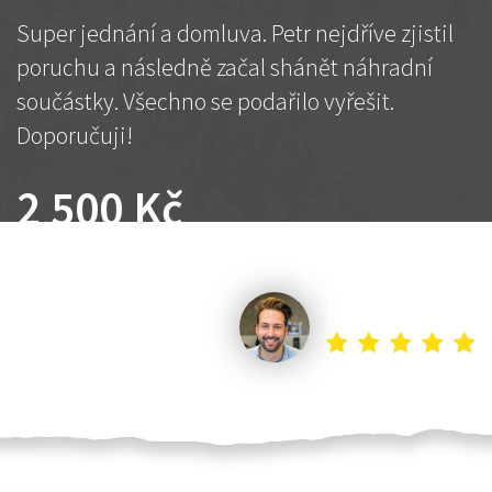
Super jednání a domluva. Petr nejdříve zjistil
poruchu a následně začal shánět náhradní
součástky. Všechno se podařilo vyřešit.
Doporučuji!
2 500 Kč
Dohodnutá cena
Petr K.