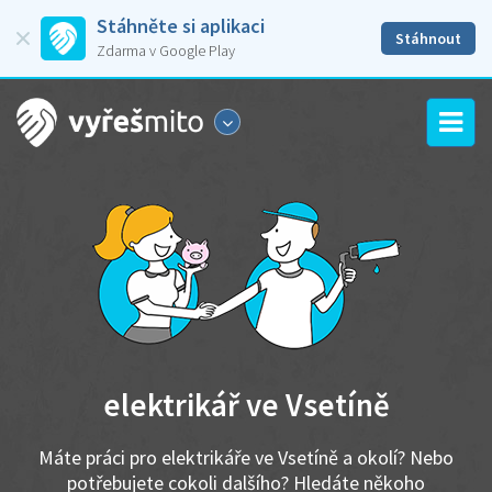
Stáhněte si aplikaci
Stáhnout
Zdarma v Google Play
elektrikář ve Vsetíně
Máte práci pro elektrikáře ve Vsetíně a okolí? Nebo
potřebujete cokoli dalšího? Hledáte někoho