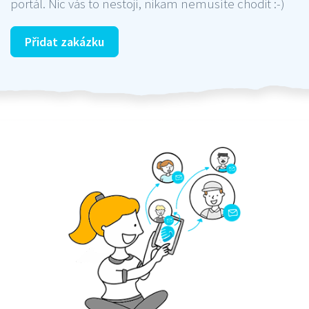
portál. Nic vás to nestojí, nikam nemusíte chodit :-)
Přidat zakázku