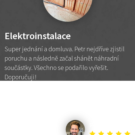
Elektroinstalace
Super jednání a domluva. Petr nejdříve zjistil
poruchu a následně začal shánět náhradní
součástky. Všechno se podařilo vyřešit.
Doporučuji!
2 500 Kč
Dohodnutá cena
Petr K.