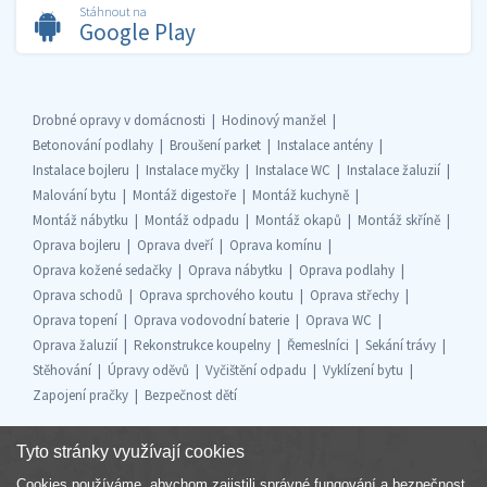
Stáhnout na
Google Play
Drobné opravy v domácnosti
Hodinový manžel
Betonování podlahy
Broušení parket
Instalace antény
Instalace bojleru
Instalace myčky
Instalace WC
Instalace žaluzií
Malování bytu
Montáž digestoře
Montáž kuchyně
Montáž nábytku
Montáž odpadu
Montáž okapů
Montáž skříně
Oprava bojleru
Oprava dveří
Oprava komínu
Oprava kožené sedačky
Oprava nábytku
Oprava podlahy
Oprava schodů
Oprava sprchového koutu
Oprava střechy
Oprava topení
Oprava vodovodní baterie
Oprava WC
Oprava žaluzií
Rekonstrukce koupelny
Řemeslníci
Sekání trávy
Stěhování
Úpravy oděvů
Vyčištění odpadu
Vyklízení bytu
Zapojení pračky
Bezpečnost dětí
Tyto stránky využívají cookies
Cookies používáme, abychom zajistili správné fungování a bezpečnost