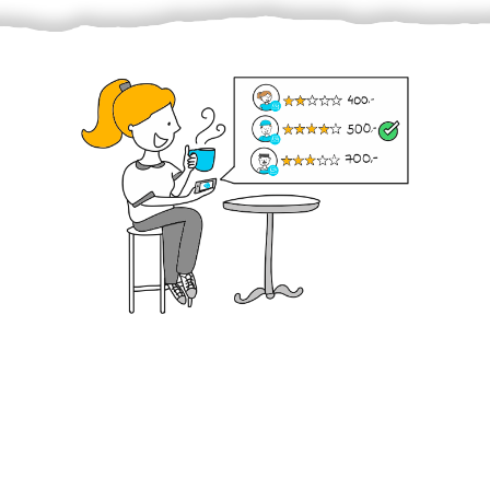
Krok III. - Hodnocení
Vybraný šikula vaše zadání po domluvě a v souladu s
jeho nabídkou vyřeší. Po splnění úkolu mu náleží
dohodnutá odměna. Zda proběhlo vše jak mělo, se