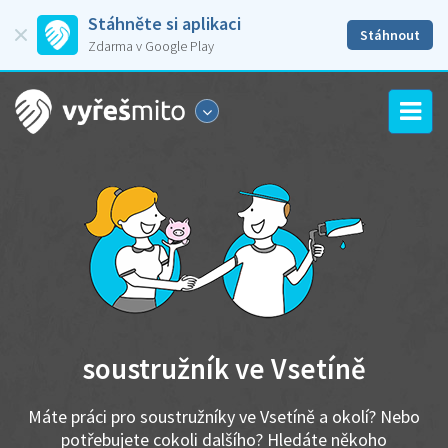
Stáhněte si aplikaci
Stáhnout
Zdarma v Google Play
soustružník ve Vsetíně
Máte práci pro soustružníky ve Vsetíně a okolí? Nebo
potřebujete cokoli dalšího? Hledáte někoho