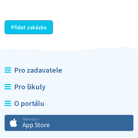
ostatní dozví z vašeho vzájemného hodnocení. A
máte vyřešeno :-)
Přidat zakázku
Pro zadavatele
Pro šikuly
O portálu
Stáhnout v
App Store