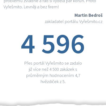
problému zvládne a rád si vydělá par korun. Proto
Vyřešmito. Levněji a bez firem!
Martin Bedroš
zakladatel portálu Vyřešmito.cz
4 596
Přes portál Vyřešmito se zadalo
již více než 4 500 zakázek s
průměrným hodnocením 4,7
hvězdiček z 5.