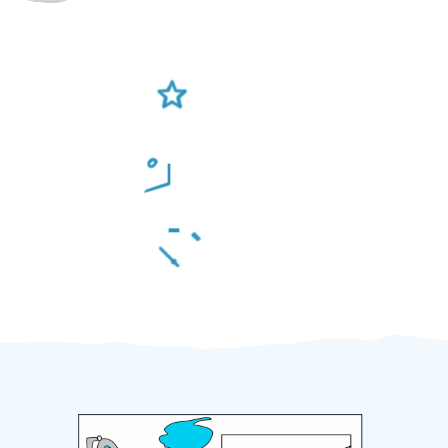
Ověření šikulové
Odměna po práci
Za 2 minuty