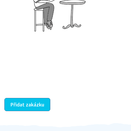
Krok III. - Hodnocení
Vybraný šikula vaše zadání po domluvě a v souladu s
jeho nabídkou vyřeší. Po splnění úkolu mu náleží
dohodnutá odměna. Zda proběhlo vše jak mělo, se
ostatní dozví z vašeho vzájemného hodnocení. A
máte vyřešeno :-)
Přidat zakázku