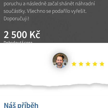
poruchu a následně začal shánět náhradní
součástky. Všechno se podařilo vyřešit.
Doporučuji!
2 500 Kč
Dohodnutá cena
Petr K.
Náš příběh