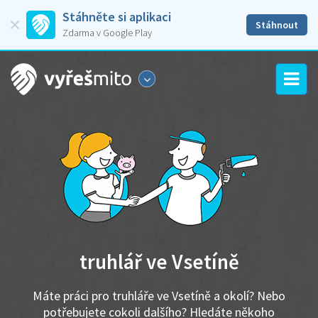
Stáhněte si aplikaci
Stáhnout
Zdarma v Google Play
truhlář ve Vsetíně
Máte práci pro truhláře ve Vsetíně a okolí? Nebo
potřebujete cokoli dalšího? Hledáte někoho