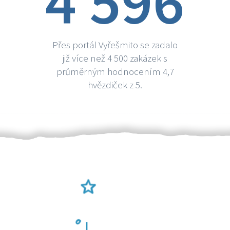
4 596
Přes portál Vyřešmito se zadalo
již více než 4 500 zakázek s
průměrným hodnocením 4,7
hvězdiček z 5.
Ověření šikulové
Odměna po práci