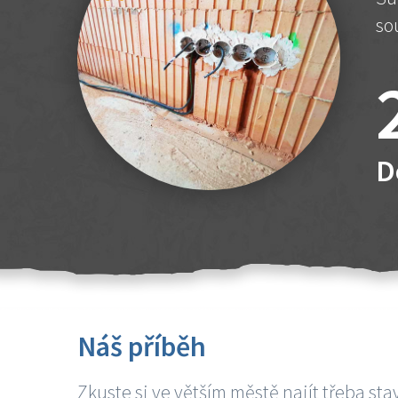
so
D
Náš příběh
Zkuste si ve větším městě najít třeba sta