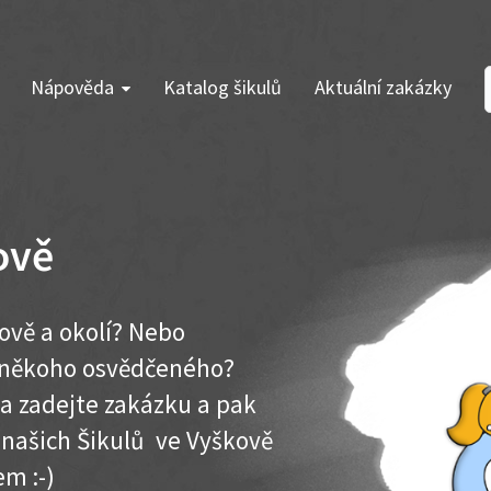
Nápověda
Katalog šikulů
Aktuální zakázky
ově
ově a okolí? Nebo
e někoho osvědčeného?
ma zadejte zakázku a pak
k našich Šikulů ve Vyškově
em :-)