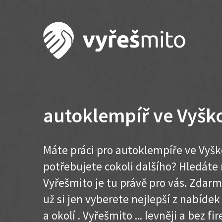
autoklempíř ve Vyšk
Máte práci pro autoklempíře ve Vyšk
potřebujete cokoli dalšího? Hledát
Vyřešmito je tu právě pro vás. Zdar
už si jen vyberete nejlepší z nabíde
a okolí . Vyřešmito ... levněji a bez fir