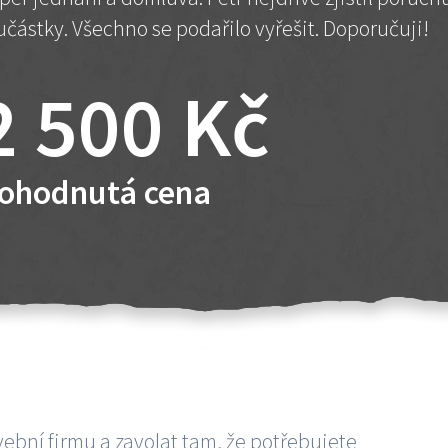
učástky. Všechno se podařilo vyřešit. Doporučuji!
2 500 Kč
ohodnutá cena
vební firmu a zavolat tam, že potřebujete