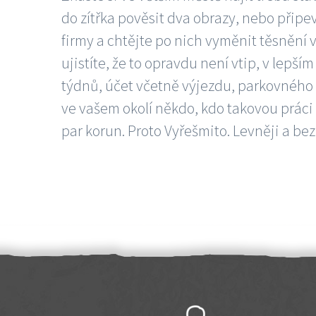
do zítřka pověsit dva obrazy, nebo připev
firmy a chtějte po nich vyměnit těsnění v
ujistíte, že to opravdu není vtip, v lepš
týdnů, účet včetně výjezdu, parkovného a
ve vašem okolí někdo, kdo takovou práci
par korun. Proto Vyřešmito. Levněji a bez