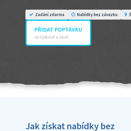
Zadání zdarma
Nabídky bez závazku
Š
PŘIDAT POPTÁVKU
ve Vyškově a okolí
Jak získat nabídky bez