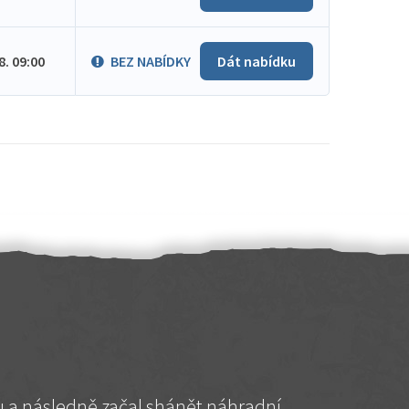
.8. 09:00
BEZ NABÍDKY
Dát nabídku
hu a následně začal shánět náhradní