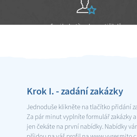
Sami hodnotíte schopnosti šikulů
Ověření šikulové
Krok I. - zadání zakázky
Jednoduše klikněte na tlačítko přidání z
Za pár minut vyplníte formulář zakázky a
jen čekáte na první nabídky. Nabídky v
příjdou na váš profil na www.vyresmito.cz