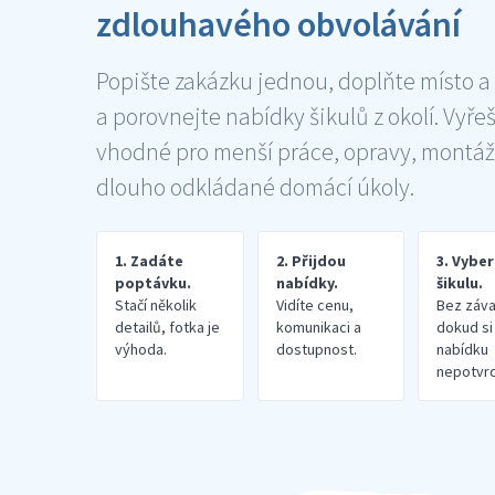
zdlouhavého obvolávání
Popište zakázku jednou, doplňte místo a
a porovnejte nabídky šikulů z okolí. Vyře
vhodné pro menší práce, opravy, montáž
dlouho odkládané domácí úkoly.
1. Zadáte
2. Přijdou
3. Vybe
poptávku.
nabídky.
šikulu.
Stačí několik
Vidíte cenu,
Bez záva
detailů, fotka je
komunikaci a
dokud si
výhoda.
dostupnost.
nabídku
nepotvrd