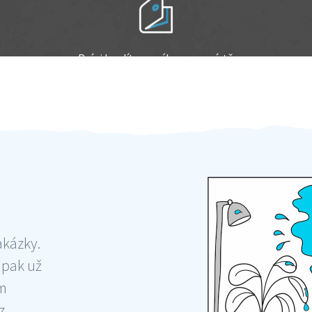
Práci hradíte po výkonu na místě
Odměna po práci
akázky.
 pak už
ám
 ,