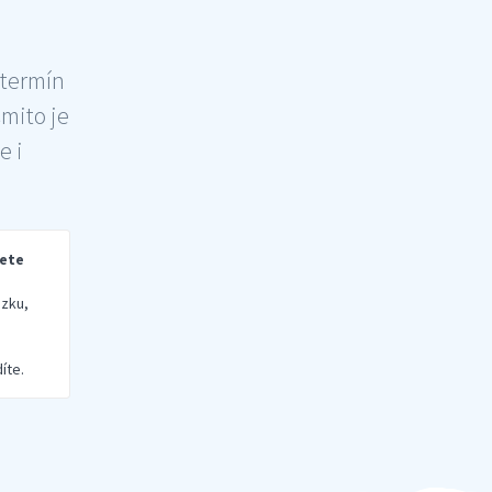
 termín
šmito je
e i
rete
zku,
íte.