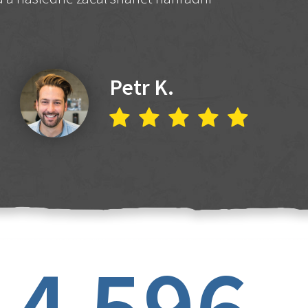
Petr K.
4 596