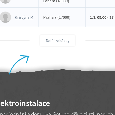
Labem (40339)
Kristýna P.
Praha 7 (17000)
1.8. 09:00 - 28
Další zakázky
lektroinstalace
per jednání a domluva. Petr nejdříve zjistil poruc