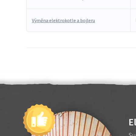
Výměna elektrokotle a bojleru
E
Su