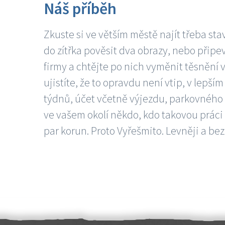
Náš příběh
Zkuste si ve větším městě najít třeba sta
do zítřka pověsit dva obrazy, nebo připev
firmy a chtějte po nich vyměnit těsnění v
ujistíte, že to opravdu není vtip, v lepš
týdnů, účet včetně výjezdu, parkovného a
ve vašem okolí někdo, kdo takovou práci
par korun. Proto Vyřešmito. Levněji a bez