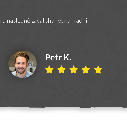
hu a následně začal shánět náhradní
Petr K.