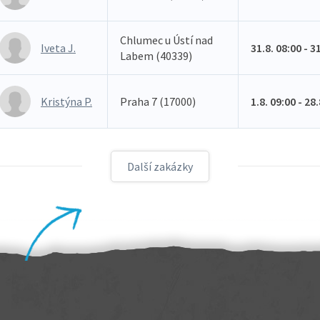
Chlumec u Ústí nad
Iveta J.
31.8. 08:00 - 3
Labem (40339)
Kristýna P.
Praha 7 (17000)
1.8. 09:00 - 28
Další zakázky