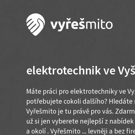
elektrotechnik ve Vy
Máte práci pro elektrotechniky ve V
potřebujete cokoli dalšího? Hledát
Vyřešmito je tu právě pro vás. Zdar
už si jen vyberete nejlepší z nabíde
a okolí . Vyřešmito ... levněji a bez fir