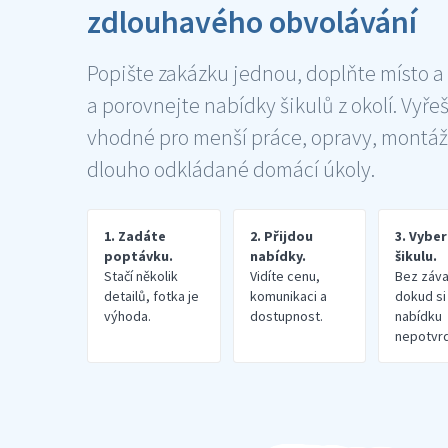
zdlouhavého obvolávání
Popište zakázku jednou, doplňte místo a
a porovnejte nabídky šikulů z okolí. Vyře
vhodné pro menší práce, opravy, montáž
dlouho odkládané domácí úkoly.
1. Zadáte
2. Přijdou
3. Vybe
poptávku.
nabídky.
šikulu.
Stačí několik
Vidíte cenu,
Bez záva
detailů, fotka je
komunikaci a
dokud si
výhoda.
dostupnost.
nabídku
nepotvrd