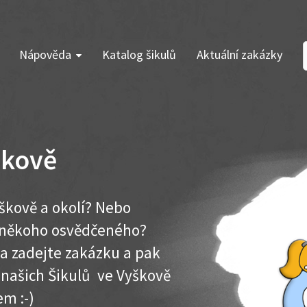
Nápověda
Katalog šikulů
Aktuální zakázky
škově
yškově a okolí? Nebo
e někoho osvědčeného?
ma zadejte zakázku a pak
k našich Šikulů ve Vyškově
em :-)