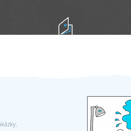
Práci hradíte po výkonu na místě
Odměna po práci
akázky.