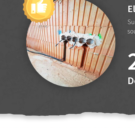
E
Su
so
D