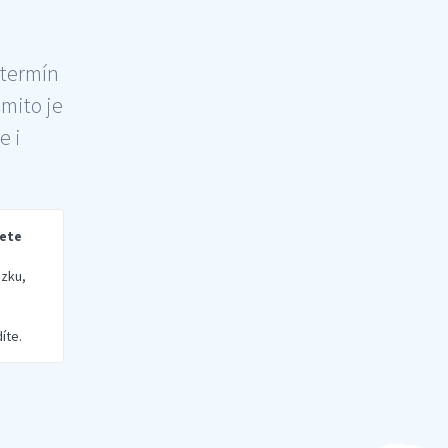
 termín
šmito je
e i
rete
zku,
íte.