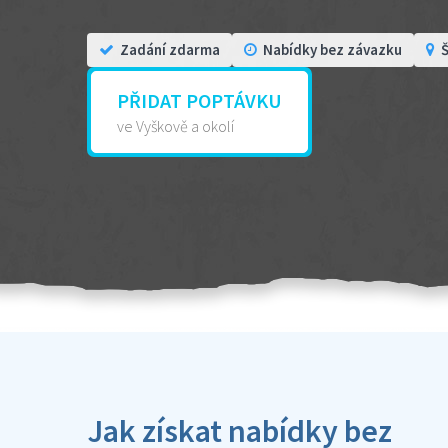
Zadání zdarma
Nabídky bez závazku
Š
PŘIDAT POPTÁVKU
ve Vyškově a okolí
Jak získat nabídky bez