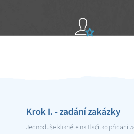
Sami hodnotíte schopnosti šikulů
Ověření šikulové
Krok I. - zadání zakázky
Jednoduše klikněte na tlačítko přidání z