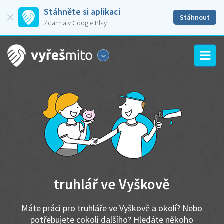
Stáhněte si aplikaci
Stáhnout
Zdarma v Google Play
truhlář ve Vyškově
Máte práci pro truhláře ve Vyškově a okolí? Nebo
potřebujete cokoli dalšího? Hledáte někoho