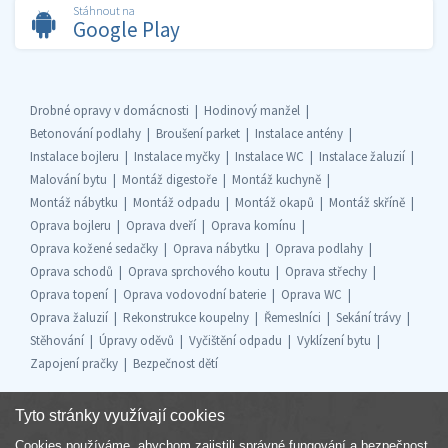
Stáhnout na
Google Play
Drobné opravy v domácnosti
Hodinový manžel
Betonování podlahy
Broušení parket
Instalace antény
Instalace bojleru
Instalace myčky
Instalace WC
Instalace žaluzií
Malování bytu
Montáž digestoře
Montáž kuchyně
Montáž nábytku
Montáž odpadu
Montáž okapů
Montáž skříně
Oprava bojleru
Oprava dveří
Oprava komínu
Oprava kožené sedačky
Oprava nábytku
Oprava podlahy
Oprava schodů
Oprava sprchového koutu
Oprava střechy
Oprava topení
Oprava vodovodní baterie
Oprava WC
Oprava žaluzií
Rekonstrukce koupelny
Řemeslníci
Sekání trávy
Stěhování
Úpravy oděvů
Vyčištění odpadu
Vyklízení bytu
Zapojení pračky
Bezpečnost dětí
Tyto stránky využívají cookies
Cookies používáme, abychom zajistili správné fungování a bezpečnost