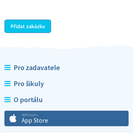
ostatní dozví z vašeho vzájemného hodnocení. A
máte vyřešeno :-)
Přidat zakázku
Pro zadavatele
Pro šikuly
O portálu
Stáhnout v
App Store