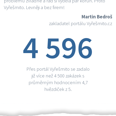
problému zvládne a rád si vydělá par korun. Proto
Vyřešmito. Levněji a bez firem!
Martin Bedroš
zakladatel portálu Vyřešmito.cz
4 596
Přes portál Vyřešmito se zadalo
již více než 4 500 zakázek s
průměrným hodnocením 4,7
hvězdiček z 5.