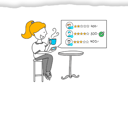
Krok III. - Hodnocení
Vybraný šikula vaše zadání po domluvě a v souladu s
jeho nabídkou vyřeší. Po splnění úkolu mu náleží
dohodnutá odměna. Zda proběhlo vše jak mělo, se