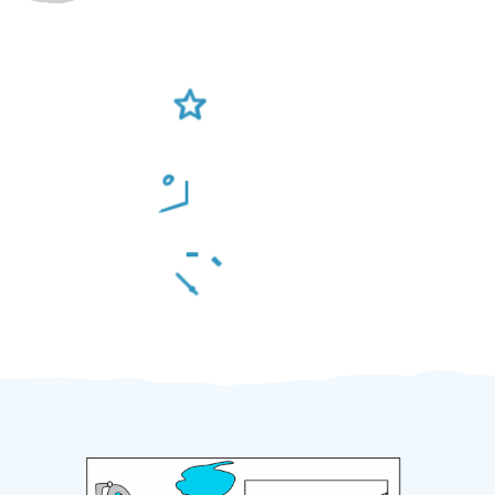
Ověření šikulové
Odměna po práci
Za 2 minuty