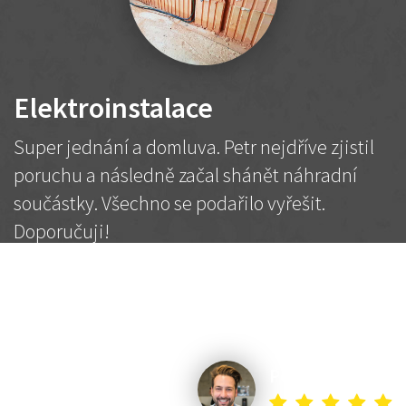
Elektroinstalace
Super jednání a domluva. Petr nejdříve zjistil
poruchu a následně začal shánět náhradní
součástky. Všechno se podařilo vyřešit.
Doporučuji!
2 500 Kč
Dohodnutá cena
Petr K.