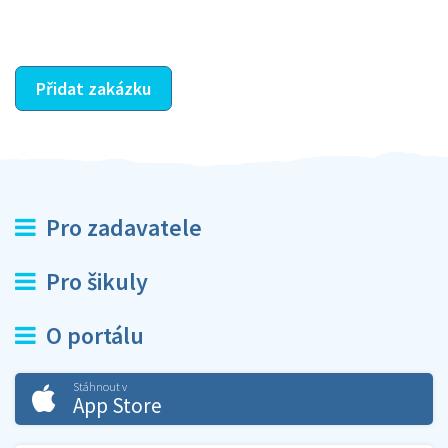
ostatní dozví z vašeho vzájemného hodnocení. A
máte vyřešeno :-)
Přidat zakázku
Pro zadavatele
Pro šikuly
O portálu
Stáhnout v
App Store