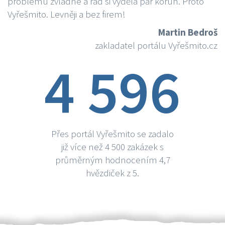
problému zvládne a rád si vydělá par korun. Proto
Vyřešmito. Levněji a bez firem!
Martin Bedroš
zakladatel portálu Vyřešmito.cz
4 596
Přes portál Vyřešmito se zadalo
již více než 4 500 zakázek s
průměrným hodnocením 4,7
hvězdiček z 5.