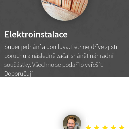
Elektroinstalace
Super jednání a domluva. Petr nejdříve zjistil
poruchu a následně začal shánět náhradní
součástky. Všechno se podařilo vyřešit.
Doporučuji!
2 500 Kč
Dohodnutá cena
Petr K.