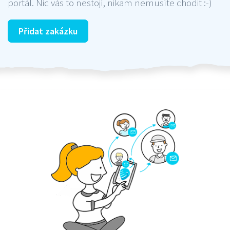
portál. Nic vás to nestojí, nikam nemusíte chodit :-)
Přidat zakázku