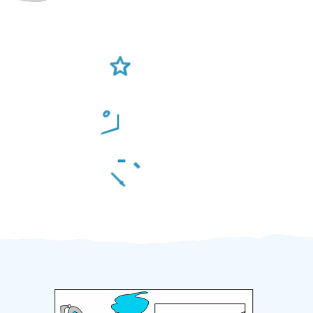
Ověření šikulové
Odměna po práci
Za 2 minuty