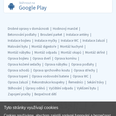
Stáhnout na
Google Play
Drobné opravy v domácnosti
Hodinový manžel
Betonování podlahy
Broušení parket
Instalace antény
Instalace bojleru
Instalace myčky
Instalace WC
Instalace žaluzií
Malování bytu
Montáž digestoře
Montáž kuchyně
Montáž nábytku
Montáž odpadu
Montáž okapů
Montáž skříně
Oprava bojleru
Oprava dveří
Oprava komínu
Oprava kožené sedačky
Oprava nábytku
Oprava podlahy
Oprava schodů
Oprava sprchového koutu
Oprava střechy
Oprava topení
Oprava vodovodní baterie
Oprava WC
Oprava žaluzií
Rekonstrukce koupelny
Řemeslníci
Sekání trávy
Stěhování
Úpravy oděvů
Vyčištění odpadu
Vyklízení bytu
Zapojení pračky
Bezpečnost dětí
Tyto stránky využívají cookies
Cookies používáme, abychom zajistili správné fungování a bezpečnost