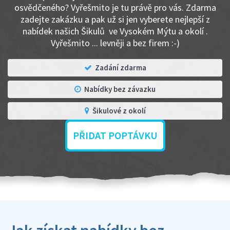
osvědčeného? Vyřešmito je tu právě pro vás. Zdarma
zadejte zakázku a pak už si jen vyberete nejlepší z
nabídek našich Šikulů ve Vysokém Mýtu a okolí .
Vyřešmito ... levněji a bez firem :-)
Zadání zdarma
Nabídky bez závazku
Šikulové z okolí
PŘIDAT POPTÁVKU