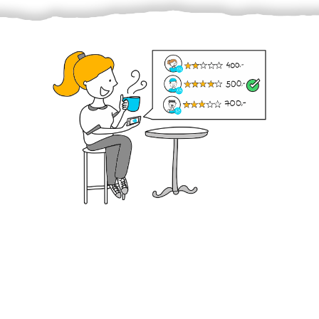
Krok III. - Hodnocení
Vybraný šikula vaše zadání po domluvě a v souladu s
jeho nabídkou vyřeší. Po splnění úkolu mu náleží
dohodnutá odměna. Zda proběhlo vše jak mělo, se