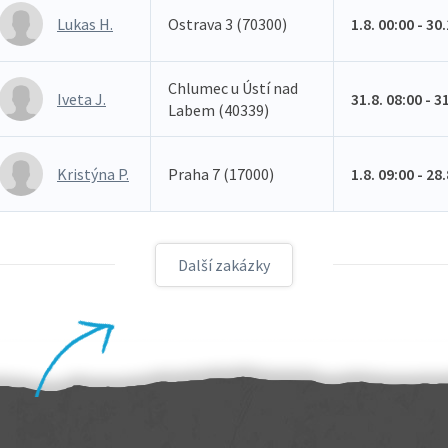
Lukas H.
Ostrava 3 (70300)
1.8. 00:00 - 30
Chlumec u Ústí nad
Iveta J.
31.8. 08:00 - 3
Labem (40339)
Kristýna P.
Praha 7 (17000)
1.8. 09:00 - 28
Další zakázky