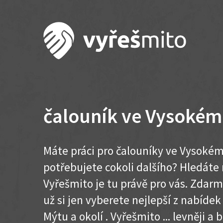
čalouník ve Vysokém
Máte práci pro čalouníky ve Vysokém
potřebujete cokoli dalšího? Hledát
Vyřešmito je tu právě pro vás. Zdar
už si jen vyberete nejlepší z nabíde
Mýtu a okolí . Vyřešmito ... levněji a b