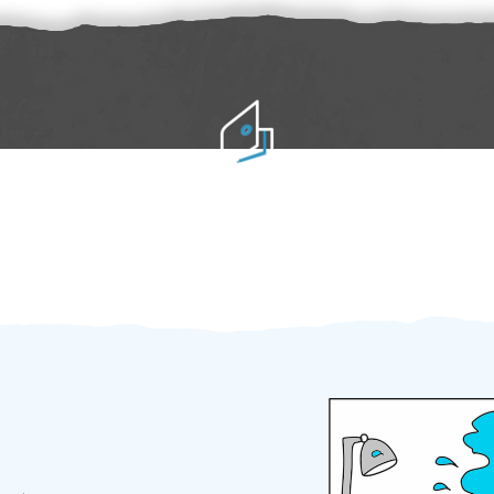
Práci hradíte po výkonu na místě
Odměna po práci