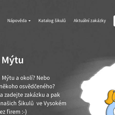
Nápověda
Katalog šikulů
Aktuální zakázky
 Mýtu
 Mýtu a okolí? Nebo
e někoho osvědčeného?
ma zadejte zakázku a pak
k našich Šikulů ve Vysokém
ez firem :-)