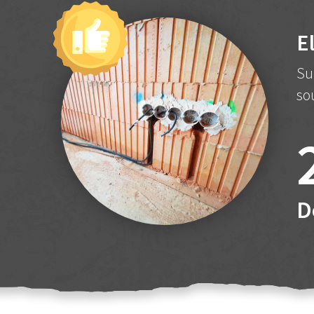
E
Su
so
D