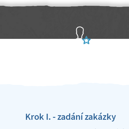
Sami hodnotíte schopnosti šikulů
Ověření šikulové
Krok I. - zadání zakázky