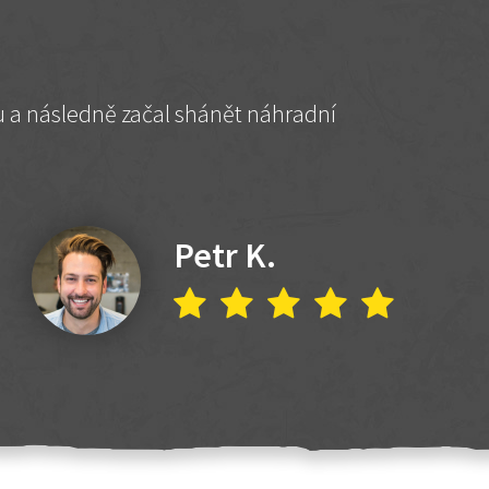
hu a následně začal shánět náhradní
Petr K.