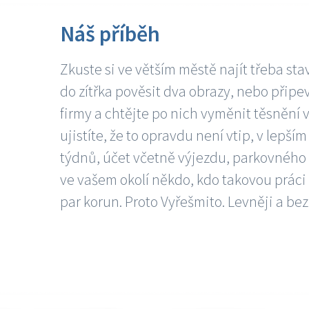
Náš příběh
Zkuste si ve větším městě najít třeba sta
do zítřka pověsit dva obrazy, nebo připev
firmy a chtějte po nich vyměnit těsnění v
ujistíte, že to opravdu není vtip, v lepš
týdnů, účet včetně výjezdu, parkovného a
ve vašem okolí někdo, kdo takovou práci
par korun. Proto Vyřešmito. Levněji a bez