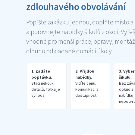
zdlouhavého obvolávání
Popište zakázku jednou, doplňte místo a
a porovnejte nabídky šikulů z okolí. Vyře
vhodné pro menší práce, opravy, montáž
dlouho odkládané domácí úkoly.
1. Zadáte
2. Přijdou
3. Vybe
poptávku.
nabídky.
šikulu.
Stačí několik
Vidíte cenu,
Bez záva
detailů, fotka je
komunikaci a
dokud si
výhoda.
dostupnost.
nabídku
nepotvrd