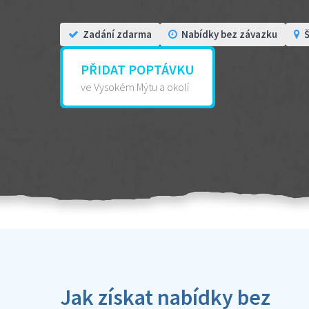
Zadání zdarma
Nabídky bez závazku
Š
PŘIDAT POPTÁVKU
ve Vysokém Mýtu a okolí
Jak získat nabídky bez