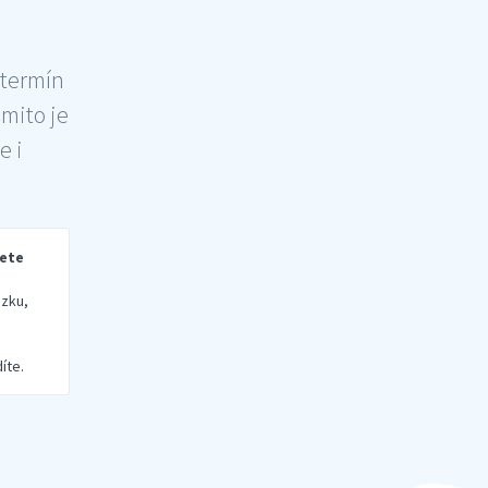
 termín
šmito je
e i
rete
zku,
íte.