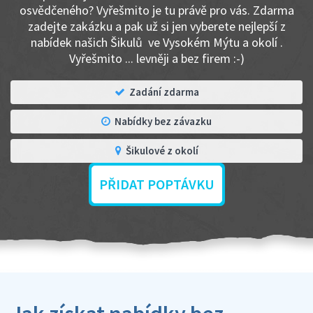
osvědčeného? Vyřešmito je tu právě pro vás. Zdarma
zadejte zakázku a pak už si jen vyberete nejlepší z
nabídek našich Šikulů ve Vysokém Mýtu a okolí .
Vyřešmito ... levněji a bez firem :-)
Zadání zdarma
Nabídky bez závazku
Šikulové z okolí
PŘIDAT POPTÁVKU