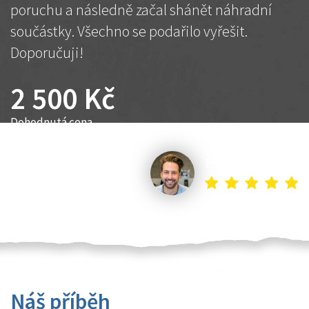
poruchu a následně začal shánět náhradní
součástky. Všechno se podařilo vyřešit.
Doporučuji!
2 500 Kč
Dohodnutá cena
Petr K.
Náš příběh