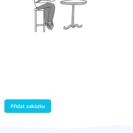
Krok III. - Hodnocení
Vybraný šikula vaše zadání po domluvě a v souladu s
jeho nabídkou vyřeší. Po splnění úkolu mu náleží
dohodnutá odměna. Zda proběhlo vše jak mělo, se
ostatní dozví z vašeho vzájemného hodnocení. A
máte vyřešeno :-)
Přidat zakázku