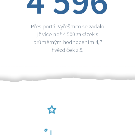
4 596
Přes portál Vyřešmito se zadalo
již více než 4 500 zakázek s
průměrným hodnocením 4,7
hvězdiček z 5.
Ověření šikulové
Odměna po práci