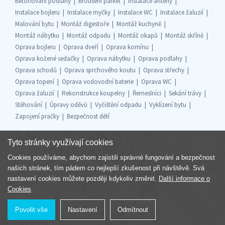
Betonování podlahy
Broušení parket
Instalace antény
Instalace bojleru
Instalace myčky
Instalace WC
Instalace žaluzií
Malování bytu
Montáž digestoře
Montáž kuchyně
Montáž nábytku
Montáž odpadu
Montáž okapů
Montáž skříně
Oprava bojleru
Oprava dveří
Oprava komínu
Oprava kožené sedačky
Oprava nábytku
Oprava podlahy
Oprava schodů
Oprava sprchového koutu
Oprava střechy
Oprava topení
Oprava vodovodní baterie
Oprava WC
Oprava žaluzií
Rekonstrukce koupelny
Řemeslníci
Sekání trávy
Stěhování
Úpravy oděvů
Vyčištění odpadu
Vyklízení bytu
Zapojení pračky
Bezpečnost dětí
Tyto stránky využívají cookies
Cookies používáme, abychom zajistili správné fungování a bezpečnost
Součást skupiny
našich stránek, tím pádem co nejlepší zkušenost při návštěvě. Svá
nastavení cookies můžete později kdykoliv změnit.
Další informace o
Cookies
Povolit vše
Nastavení
Odmítnout