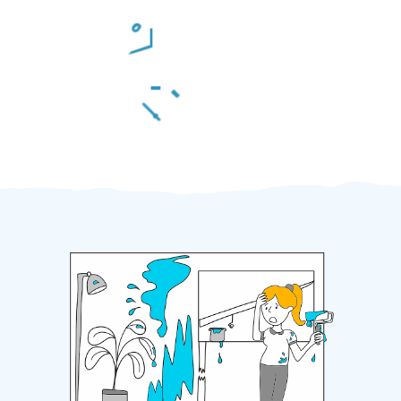
Odměna po práci
Za 2 minuty