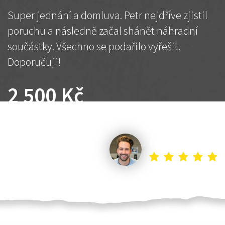
Super jednání a domluva. Petr nejdříve zjistil
poruchu a následně začal shánět náhradní
součástky. Všechno se podařilo vyřešit.
Doporučuji!
2 500 Kč
Dohodnutá cena
Petr K.