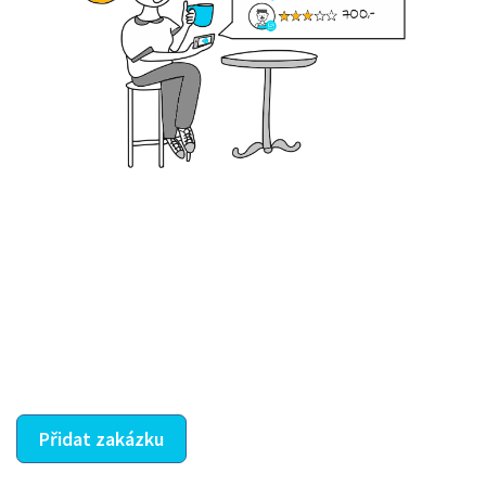
Krok III. - Hodnocení
Vybraný šikula vaše zadání po domluvě a v souladu s
jeho nabídkou vyřeší. Po splnění úkolu mu náleží
dohodnutá odměna. Zda proběhlo vše jak mělo, se
ostatní dozví z vašeho vzájemného hodnocení. A
máte vyřešeno :-)
Přidat zakázku