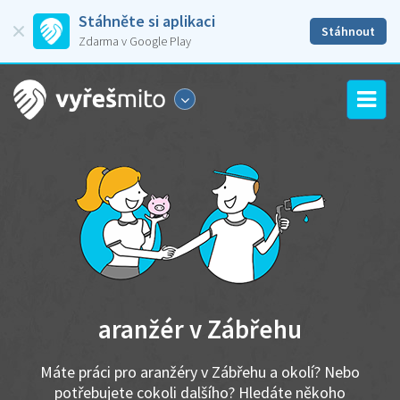
Stáhněte si aplikaci
Stáhnout
Zdarma v Google Play
aranžér v Zábřehu
Máte práci pro aranžéry v Zábřehu a okolí? Nebo
potřebujete cokoli dalšího? Hledáte někoho