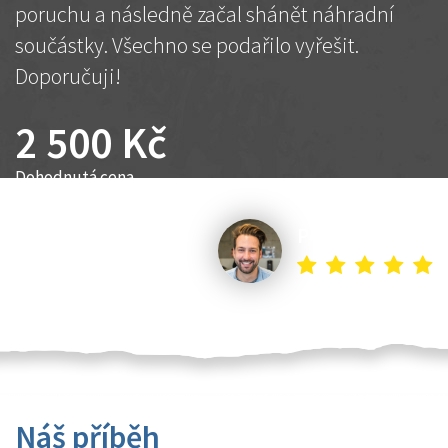
poruchu a následně začal shánět náhradní
součástky. Všechno se podařilo vyřešit.
Doporučuji!
2 500 Kč
Dohodnutá cena
Petr K.
Náš příběh