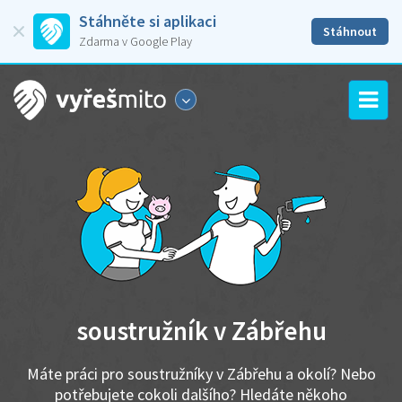
Stáhněte si aplikaci
Stáhnout
Zdarma v Google Play
soustružník v Zábřehu
Máte práci pro soustružníky v Zábřehu a okolí? Nebo
potřebujete cokoli dalšího? Hledáte někoho