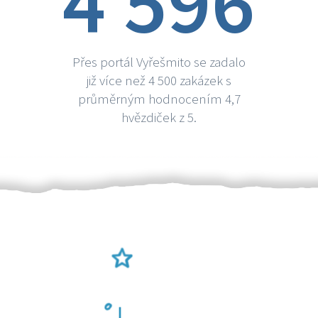
4 596
Přes portál Vyřešmito se zadalo
již více než 4 500 zakázek s
průměrným hodnocením 4,7
hvězdiček z 5.
Ověření šikulové
Odměna po práci