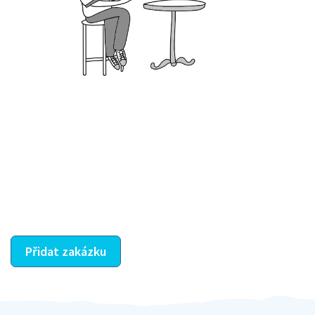
Krok III. - Hodnocení
Vybraný šikula vaše zadání po domluvě a v souladu s
jeho nabídkou vyřeší. Po splnění úkolu mu náleží
dohodnutá odměna. Zda proběhlo vše jak mělo, se
ostatní dozví z vašeho vzájemného hodnocení. A
máte vyřešeno :-)
Přidat zakázku