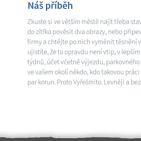
Náš příběh
Zkuste si ve větším městě najít třeba sta
do zítřka pověsit dva obrazy, nebo připev
firmy a chtějte po nich vyměnit těsnění v
ujistíte, že to opravdu není vtip, v lepš
týdnů, účet včetně výjezdu, parkovného a
ve vašem okolí někdo, kdo takovou práci
par korun. Proto Vyřešmito. Levněji a bez