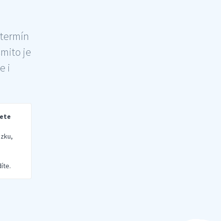
 termín
šmito je
e i
rete
zku,
íte.