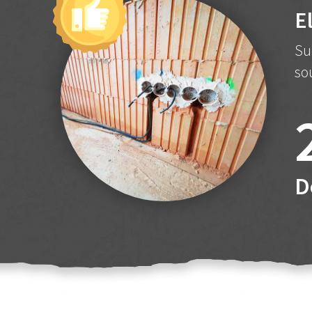
E
Su
so
D