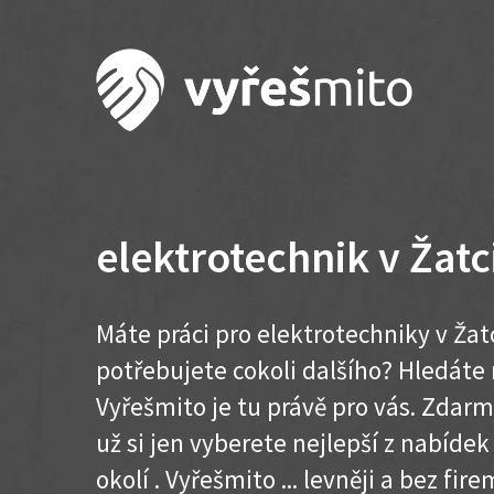
elektrotechnik v Žatc
Máte práci pro elektrotechniky v Žat
potřebujete cokoli dalšího? Hledát
Vyřešmito je tu právě pro vás. Zdar
už si jen vyberete nejlepší z nabídek
okolí . Vyřešmito ... levněji a bez firem