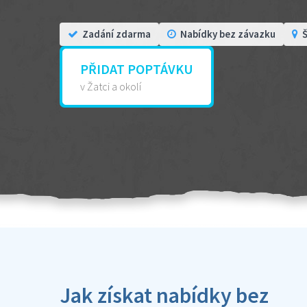
Zadání zdarma
Nabídky bez závazku
Š
PŘIDAT POPTÁVKU
v Žatci a okolí
Jak získat nabídky bez