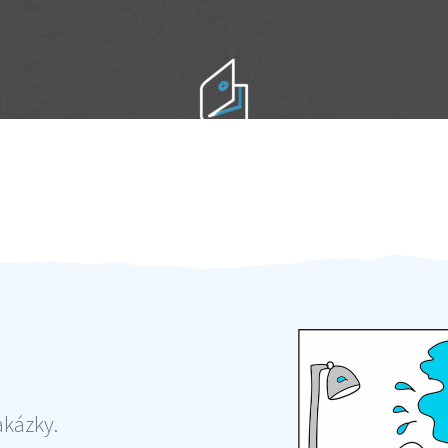
Práci hradíte po výkonu na místě
Odměna po práci
akázky.