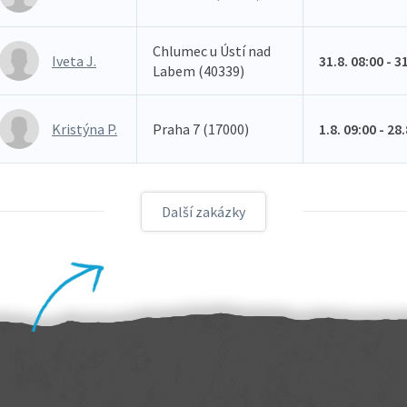
Chlumec u Ústí nad
Iveta J.
31.8. 08:00 - 3
Labem (40339)
Kristýna P.
Praha 7 (17000)
1.8. 09:00 - 28
Další zakázky