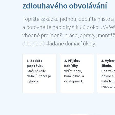
zdlouhavého obvolávání
Popište zakázku jednou, doplňte místo a
a porovnejte nabídky šikulů z okolí. Vyře
vhodné pro menší práce, opravy, montáž
dlouho odkládané domácí úkoly.
1. Zadáte
2. Přijdou
3. Vybe
poptávku.
nabídky.
šikulu.
Stačí několik
Vidíte cenu,
Bez záva
detailů, fotka je
komunikaci a
dokud si
výhoda.
dostupnost.
nabídku
nepotvrd