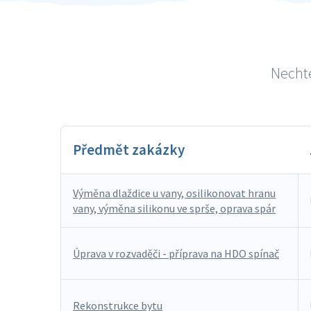
Nechte
Předmět zakázky
Výměna dlaždice u vany, osilikonovat hranu
vany, výměna silikonu ve sprše, oprava spár
Úprava v rozvaděči - příprava na HDO spínač
Rekonstrukce bytu