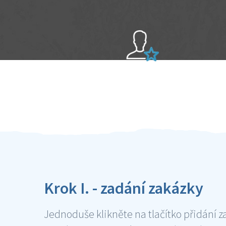
Sami hodnotíte schopnosti šikulů
Ověření šikulové
Krok I. - zadání zakázky
Jednoduše klikněte na tlačítko přidání z