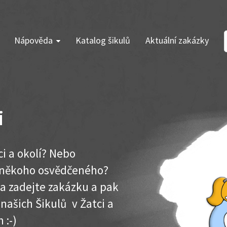
Nápověda
Katalog šikulů
Aktuální zakázky
i
ci a okolí? Nebo
e někoho osvědčeného?
ma zadejte zakázku a pak
 našich Šikulů v Žatci a
 :-)