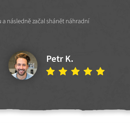
hu a následně začal shánět náhradní
Petr K.