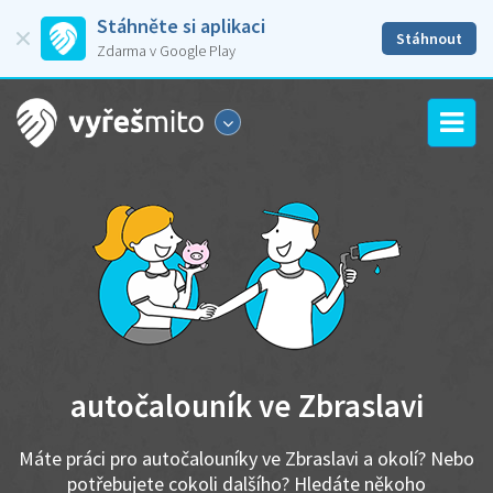
Stáhněte si aplikaci
Stáhnout
Zdarma v Google Play
autočalouník ve Zbraslavi
Máte práci pro autočalouníky ve Zbraslavi a okolí? Nebo
potřebujete cokoli dalšího? Hledáte někoho