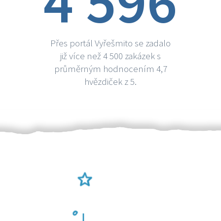
4 596
Přes portál Vyřešmito se zadalo
již více než 4 500 zakázek s
průměrným hodnocením 4,7
hvězdiček z 5.
Ověření šikulové
Odměna po práci