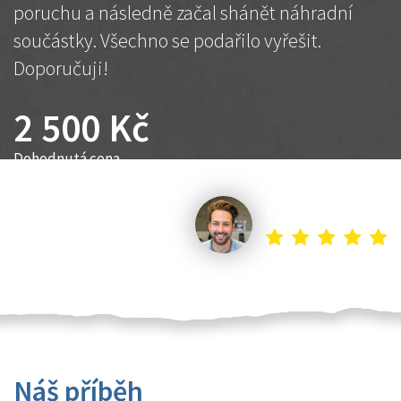
poruchu a následně začal shánět náhradní
součástky. Všechno se podařilo vyřešit.
Doporučuji!
2 500 Kč
Dohodnutá cena
Petr K.
Náš příběh