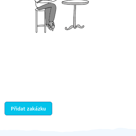
Krok III. - Hodnocení
Vybraný šikula vaše zadání po domluvě a v souladu s
jeho nabídkou vyřeší. Po splnění úkolu mu náleží
dohodnutá odměna. Zda proběhlo vše jak mělo, se
ostatní dozví z vašeho vzájemného hodnocení. A
máte vyřešeno :-)
Přidat zakázku