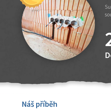
Su
so
D
Náš příběh