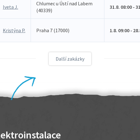
Chlumec u Ústí nad Labem
Iveta J.
31.8. 08:00 - 3
(40339)
Kristýna P.
Praha 7 (17000)
1.8. 09:00 - 28
Další zakázky
lektroinstalace