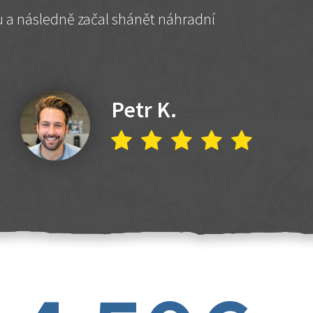
hu a následně začal shánět náhradní
Petr K.