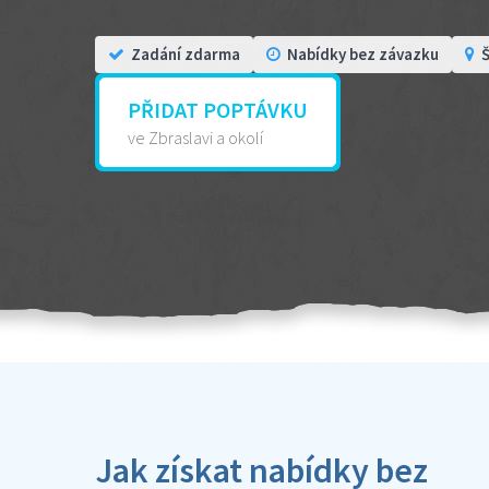
Zadání zdarma
Nabídky bez závazku
Š
PŘIDAT POPTÁVKU
ve Zbraslavi a okolí
Jak získat nabídky bez