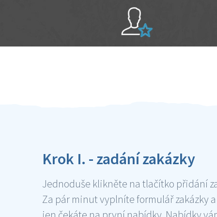
Sami hodnotíte schopnosti šikulů
Ověření šikulové
Krok I. - zadání zakázky
Jednoduše klikněte na tlačítko přidání z
Za pár minut vyplníte formulář zakázky a
jen čekáte na první nabídky. Nabídky v