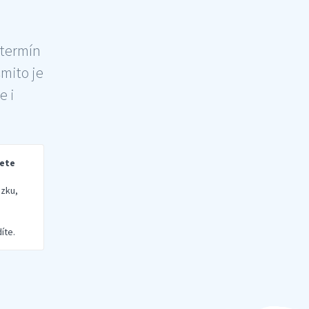
 termín
šmito je
e i
rete
zku,
íte.