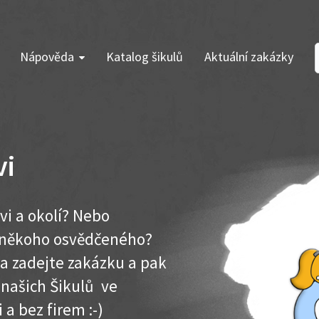
Nápověda
Katalog šikulů
Aktuální zakázky
vi
vi a okolí? Nebo
e někoho osvědčeného?
ma zadejte zakázku a pak
 našich Šikulů ve
i a bez firem :-)