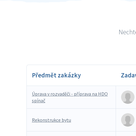
Nechte
Předmět zakázky
Zada
Úprava v rozvaděči - příprava na HDO
spínač
Rekonstrukce bytu