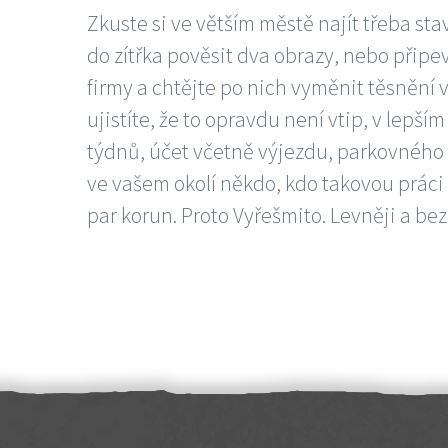
Zkuste si ve větším městě najít třeba sta
do zítřka pověsit dva obrazy, nebo připev
firmy a chtějte po nich vyměnit těsnění v
ujistíte, že to opravdu není vtip, v lepš
týdnů, účet včetně výjezdu, parkovného a
ve vašem okolí někdo, kdo takovou práci
par korun. Proto Vyřešmito. Levněji a bez