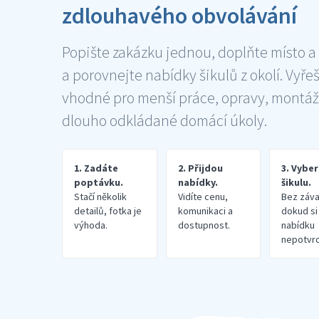
zdlouhavého obvolávání
Popište zakázku jednou, doplňte místo a
a porovnejte nabídky šikulů z okolí. Vyře
vhodné pro menší práce, opravy, montáž
dlouho odkládané domácí úkoly.
1. Zadáte
2. Přijdou
3. Vybe
poptávku.
nabídky.
šikulu.
Stačí několik
Vidíte cenu,
Bez záva
detailů, fotka je
komunikaci a
dokud si
výhoda.
dostupnost.
nabídku
nepotvrd