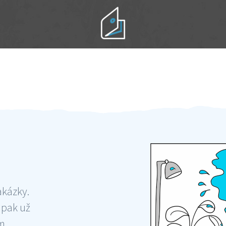
Práci hradíte po výkonu na místě
Odměna po práci
akázky.
 pak už
ám