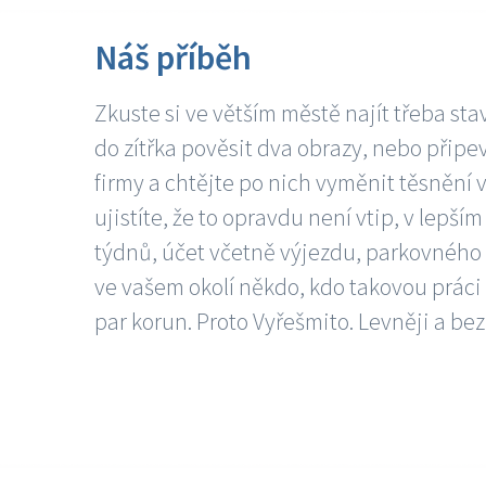
Náš příběh
Zkuste si ve větším městě najít třeba sta
do zítřka pověsit dva obrazy, nebo připev
firmy a chtějte po nich vyměnit těsnění v
ujistíte, že to opravdu není vtip, v lepš
týdnů, účet včetně výjezdu, parkovného a
ve vašem okolí někdo, kdo takovou práci
par korun. Proto Vyřešmito. Levněji a bez