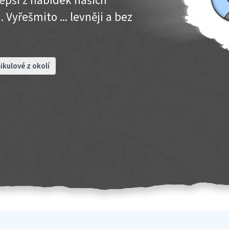
 Vyřešmito ... levněji a bez
ikulové z okolí