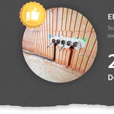
E
Su
so
D