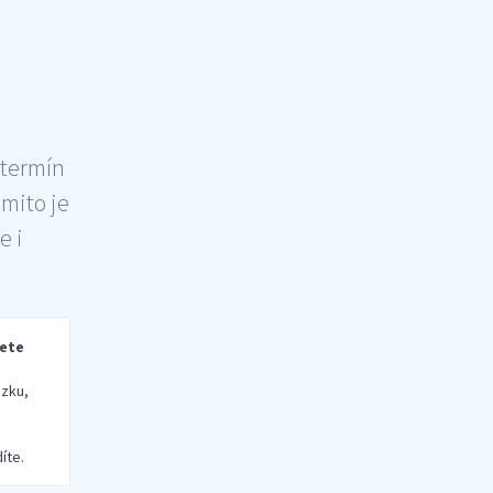
 termín
šmito je
e i
rete
zku,
íte.