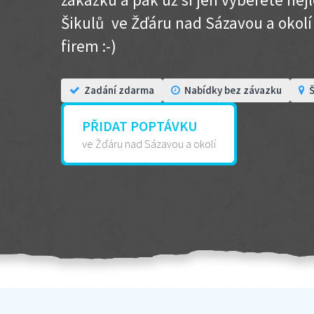
Šikulů ve Žďáru nad Sázavou a okolí .
firem :-)
Zadání zdarma
Nabídky bez závazku
Š
PŘIDAT POPTÁVKU
ve Žďáru nad Sázavou a okolí