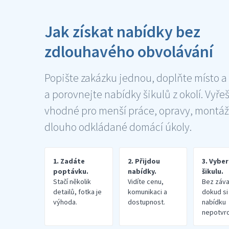
Jak získat nabídky bez
zdlouhavého obvolávání
Popište zakázku jednou, doplňte místo a
a porovnejte nabídky šikulů z okolí. Vyře
vhodné pro menší práce, opravy, montáž
dlouho odkládané domácí úkoly.
1. Zadáte
2. Přijdou
3. Vybe
poptávku.
nabídky.
šikulu.
Stačí několik
Vidíte cenu,
Bez záva
detailů, fotka je
komunikaci a
dokud si
výhoda.
dostupnost.
nabídku
nepotvrd