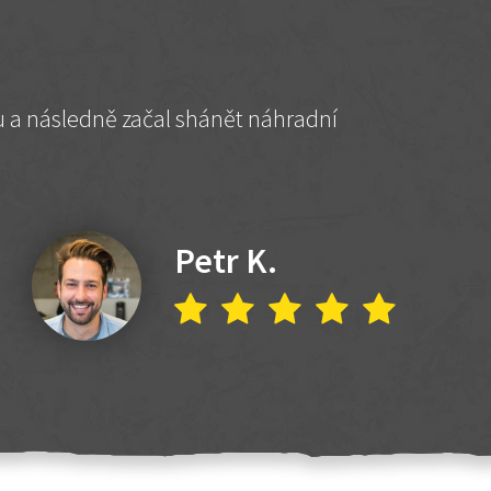
hu a následně začal shánět náhradní
Petr K.