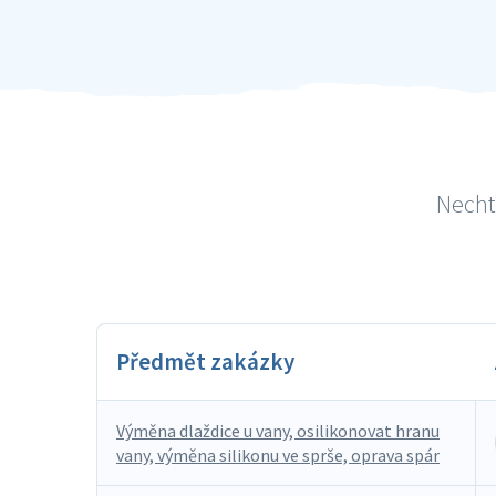
Necht
Předmět zakázky
Výměna dlaždice u vany, osilikonovat hranu
vany, výměna silikonu ve sprše, oprava spár