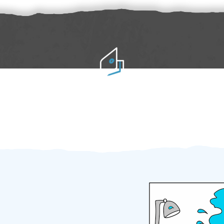
Práci hradíte po výkonu na místě
Odměna po práci