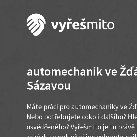
automechanik ve Žď
Sázavou
Máte práci pro automechaniky ve Žď
Nebo potřebujete cokoli dalšího? H
osvědčeného? Vyřešmito je tu právě 
zakázku a pak už si jen vyberete nej