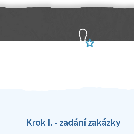
Sami hodnotíte schopnosti šikulů
Ověření šikulové
Krok I. - zadání zakázky