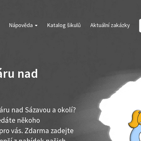
Nápověda
Katalog šikulů
Aktuální zakázky
áru nad
áru nad Sázavou a okolí?
ledáte někoho
pro vás. Zdarma zadejte
lepší z nabídek našich