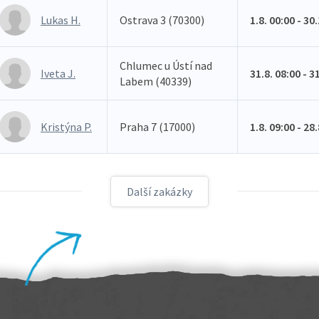
Lukas H.
Ostrava 3 (70300)
1.8. 00:00 - 30
Chlumec u Ústí nad
Iveta J.
31.8. 08:00 - 3
Labem (40339)
Kristýna P.
Praha 7 (17000)
1.8. 09:00 - 28
Další zakázky