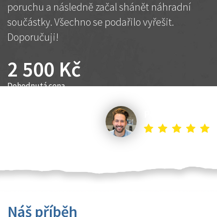
poruchu a následně začal shánět náhradní
součástky. Všechno se podařilo vyřešit.
Doporučuji!
2 500 Kč
Dohodnutá cena
Petr K.
Náš příběh