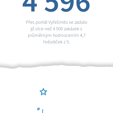
4 596
Přes portál Vyřešmito se zadalo
již více než 4 500 zakázek s
průměrným hodnocením 4,7
hvězdiček z 5.
Ověření šikulové
Odměna po práci