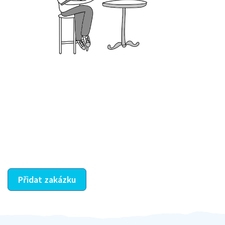
Krok III. - Hodnocení
Vybraný šikula vaše zadání po domluvě a v souladu s
jeho nabídkou vyřeší. Po splnění úkolu mu náleží
dohodnutá odměna. Zda proběhlo vše jak mělo, se
ostatní dozví z vašeho vzájemného hodnocení. A
máte vyřešeno :-)
Přidat zakázku