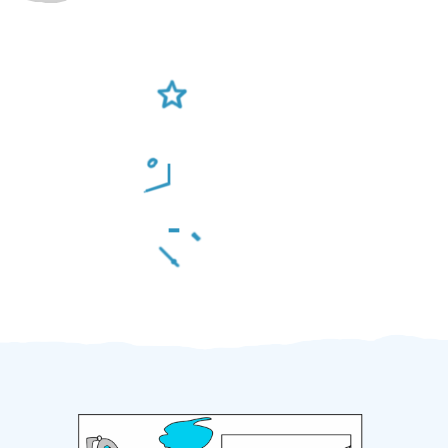
Ověření šikulové
Odměna po práci
Za 2 minuty