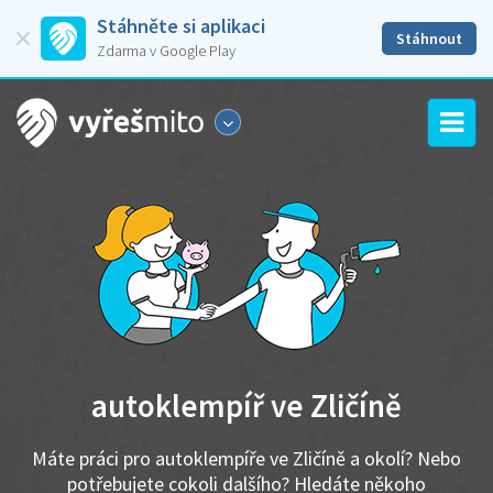
Stáhněte si aplikaci
Stáhnout
Zdarma v Google Play
autoklempíř ve Zličíně
Máte práci pro autoklempíře ve Zličíně a okolí? Nebo
potřebujete cokoli dalšího? Hledáte někoho