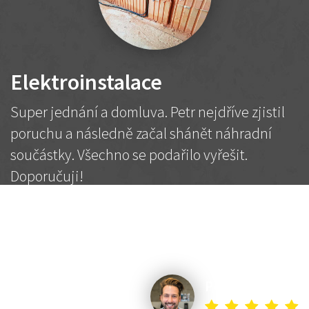
Elektroinstalace
Super jednání a domluva. Petr nejdříve zjistil
poruchu a následně začal shánět náhradní
součástky. Všechno se podařilo vyřešit.
Doporučuji!
2 500 Kč
Dohodnutá cena
Petr K.