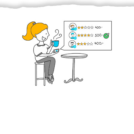
Krok III. - Hodnocení
Vybraný šikula vaše zadání po domluvě a v souladu s
jeho nabídkou vyřeší. Po splnění úkolu mu náleží
dohodnutá odměna. Zda proběhlo vše jak mělo, se