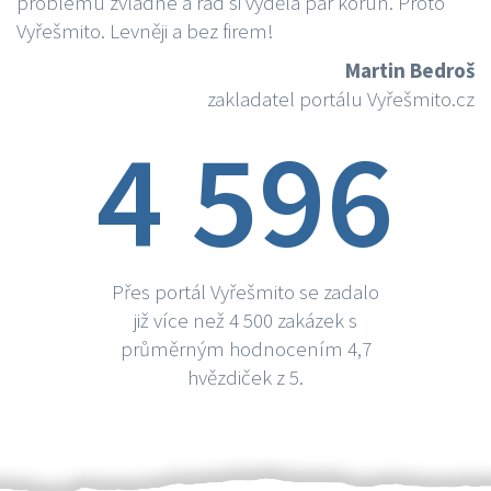
problému zvládne a rád si vydělá par korun. Proto
Vyřešmito. Levněji a bez firem!
Martin Bedroš
zakladatel portálu Vyřešmito.cz
4 596
Přes portál Vyřešmito se zadalo
již více než 4 500 zakázek s
průměrným hodnocením 4,7
hvězdiček z 5.