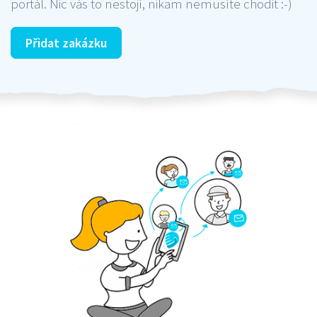
portál. Nic vás to nestojí, nikam nemusíte chodit :-)
Přidat zakázku