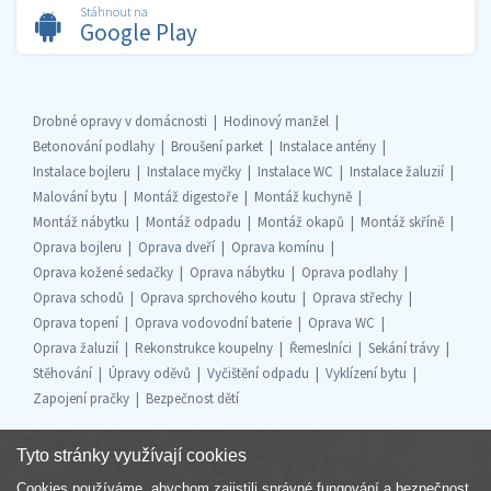
Stáhnout na
Google Play
Drobné opravy v domácnosti
Hodinový manžel
Betonování podlahy
Broušení parket
Instalace antény
Instalace bojleru
Instalace myčky
Instalace WC
Instalace žaluzií
Malování bytu
Montáž digestoře
Montáž kuchyně
Montáž nábytku
Montáž odpadu
Montáž okapů
Montáž skříně
Oprava bojleru
Oprava dveří
Oprava komínu
Oprava kožené sedačky
Oprava nábytku
Oprava podlahy
Oprava schodů
Oprava sprchového koutu
Oprava střechy
Oprava topení
Oprava vodovodní baterie
Oprava WC
Oprava žaluzií
Rekonstrukce koupelny
Řemeslníci
Sekání trávy
Stěhování
Úpravy oděvů
Vyčištění odpadu
Vyklízení bytu
Zapojení pračky
Bezpečnost dětí
Tyto stránky využívají cookies
Cookies používáme, abychom zajistili správné fungování a bezpečnost