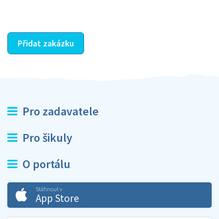
ostatní dozví z vašeho vzájemného hodnocení. A
máte vyřešeno :-)
Přidat zakázku
Pro zadavatele
Pro šikuly
O portálu
Stáhnout v
App Store