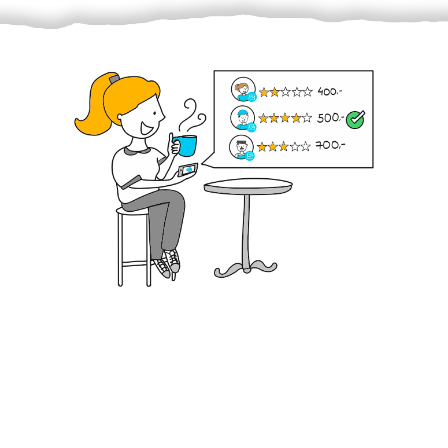
Krok III. - Hodnocení
Vybraný šikula vaše zadání po domluvě a v souladu s
jeho nabídkou vyřeší. Po splnění úkolu mu náleží
dohodnutá odměna. Zda proběhlo vše jak mělo, se