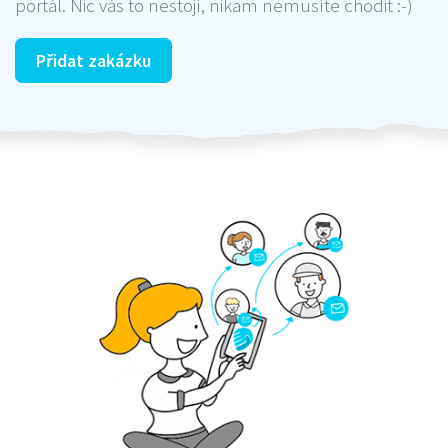
portál. Nic vás to nestojí, nikam nemusíte chodit :-)
Přidat zakázku