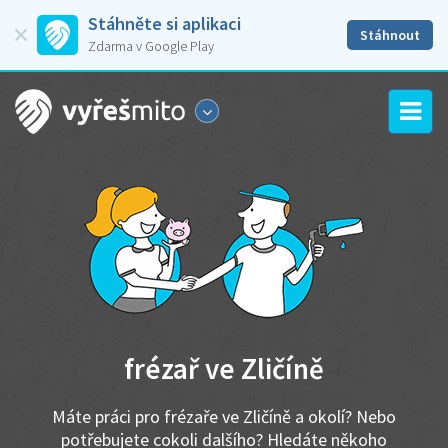
Stáhněte si aplikaci
Stáhnout
Zdarma v Google Play
frézař ve Zličíně
Máte práci pro frézaře ve Zličíně a okolí? Nebo
potřebujete cokoli dalšího? Hledáte někoho