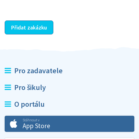
ostatní dozví z vašeho vzájemného hodnocení. A
máte vyřešeno :-)
Přidat zakázku
Pro zadavatele
Pro šikuly
O portálu
Stáhnout v
App Store