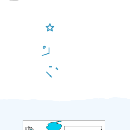
Ověření šikulové
Odměna po práci
Za 2 minuty