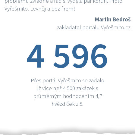
problému zvládne a rád si vydělá par korun. Proto
Vyřešmito. Levněji a bez firem!
Martin Bedroš
zakladatel portálu Vyřešmito.cz
4 596
Přes portál Vyřešmito se zadalo
již více než 4 500 zakázek s
průměrným hodnocením 4,7
hvězdiček z 5.