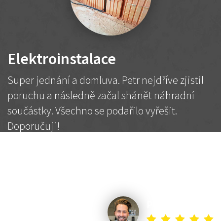
Elektroinstalace
Super jednání a domluva. Petr nejdříve zjistil
poruchu a následně začal shánět náhradní
součástky. Všechno se podařilo vyřešit.
Doporučuji!
2 500 Kč
Dohodnutá cena
Petr K.