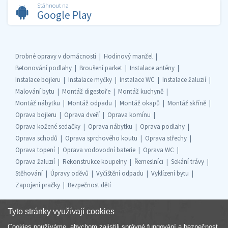
Stáhnout na
Google Play
Drobné opravy v domácnosti
Hodinový manžel
Betonování podlahy
Broušení parket
Instalace antény
Instalace bojleru
Instalace myčky
Instalace WC
Instalace žaluzií
Malování bytu
Montáž digestoře
Montáž kuchyně
Montáž nábytku
Montáž odpadu
Montáž okapů
Montáž skříně
Oprava bojleru
Oprava dveří
Oprava komínu
Oprava kožené sedačky
Oprava nábytku
Oprava podlahy
Oprava schodů
Oprava sprchového koutu
Oprava střechy
Oprava topení
Oprava vodovodní baterie
Oprava WC
Oprava žaluzií
Rekonstrukce koupelny
Řemeslníci
Sekání trávy
Stěhování
Úpravy oděvů
Vyčištění odpadu
Vyklízení bytu
Zapojení pračky
Bezpečnost dětí
Tyto stránky využívají cookies
Cookies používáme, abychom zajistili správné fungování a bezpečnost