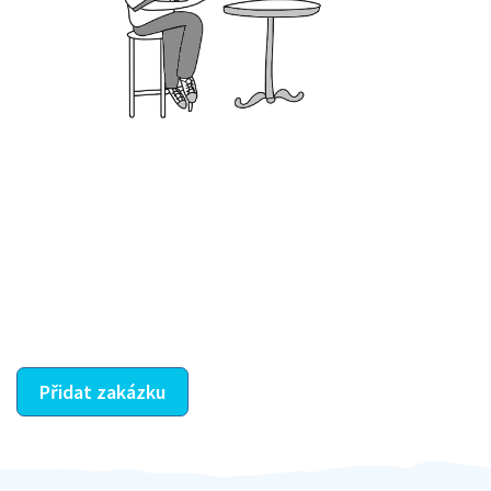
Krok III. - Hodnocení
Vybraný šikula vaše zadání po domluvě a v souladu s
jeho nabídkou vyřeší. Po splnění úkolu mu náleží
dohodnutá odměna. Zda proběhlo vše jak mělo, se
ostatní dozví z vašeho vzájemného hodnocení. A
máte vyřešeno :-)
Přidat zakázku