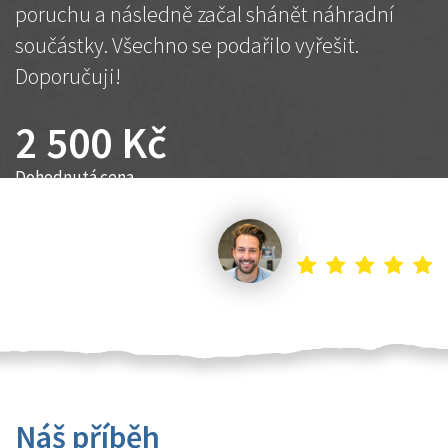
poruchu a následně začal shánět náhradní
součástky. Všechno se podařilo vyřešit.
Doporučuji!
2 500 Kč
Dohodnutá cena
Petr K.
Náš příběh