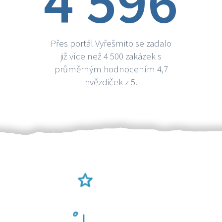
4 596
Přes portál Vyřešmito se zadalo
již více než 4 500 zakázek s
průměrným hodnocením 4,7
hvězdiček z 5.
Ověření šikulové
Odměna po práci