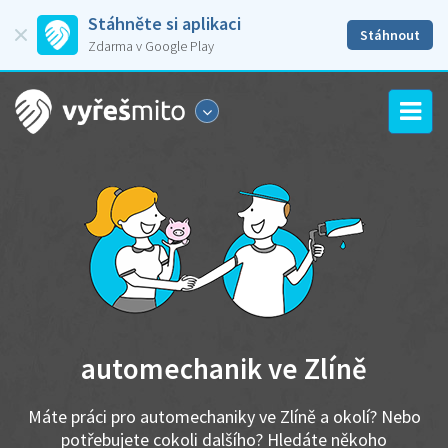
Stáhněte si aplikaci
Stáhnout
Zdarma v Google Play
automechanik ve Zlíně
Máte práci pro automechaniky ve Zlíně a okolí? Nebo
potřebujete cokoli dalšího? Hledáte někoho