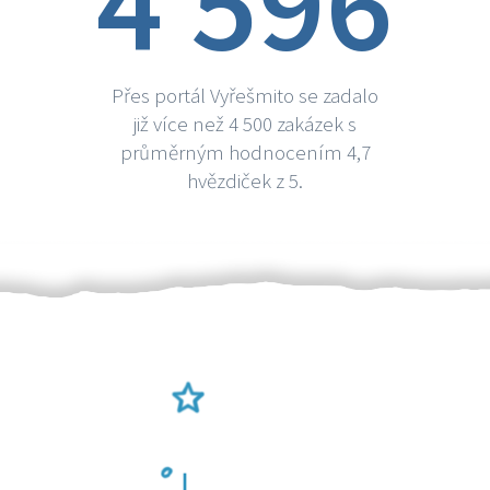
4 596
Přes portál Vyřešmito se zadalo
již více než 4 500 zakázek s
průměrným hodnocením 4,7
hvězdiček z 5.
Ověření šikulové
Odměna po práci