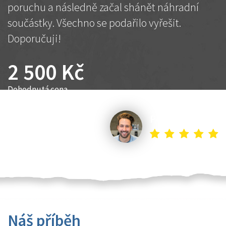
poruchu a následně začal shánět náhradní
součástky. Všechno se podařilo vyřešit.
Doporučuji!
2 500 Kč
Dohodnutá cena
Petr K.
Náš příběh