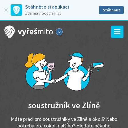
Stáhněte si aplikaci
Stáhnout
Zdarma v Google Play
soustružník ve Zlíně
Máte práci pro soustružníky ve Zlíně a okolí? Nebo
potřebujete cokoli dalšího? Hledáte někoho