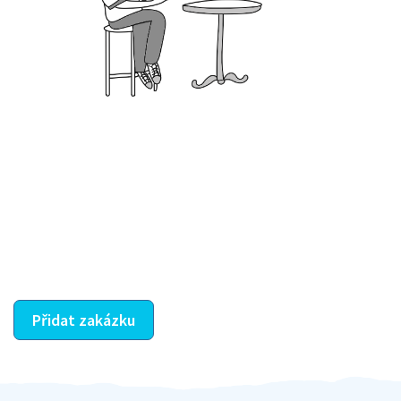
Krok III. - Hodnocení
Vybraný šikula vaše zadání po domluvě a v souladu s
jeho nabídkou vyřeší. Po splnění úkolu mu náleží
dohodnutá odměna. Zda proběhlo vše jak mělo, se
ostatní dozví z vašeho vzájemného hodnocení. A
máte vyřešeno :-)
Přidat zakázku