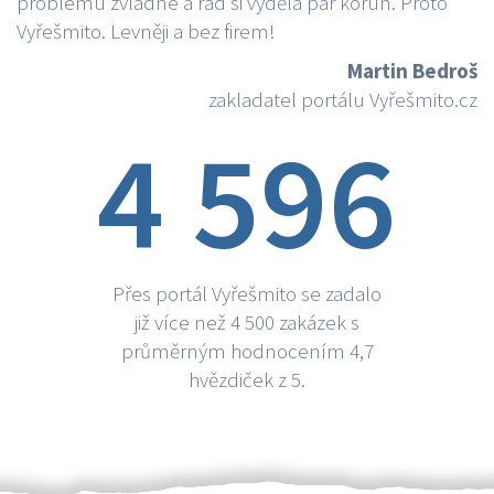
problému zvládne a rád si vydělá par korun. Proto
Vyřešmito. Levněji a bez firem!
Martin Bedroš
zakladatel portálu Vyřešmito.cz
4 596
Přes portál Vyřešmito se zadalo
již více než 4 500 zakázek s
průměrným hodnocením 4,7
hvězdiček z 5.