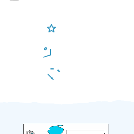
Ověření šikulové
Odměna po práci
Za 2 minuty