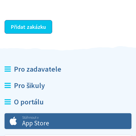
ostatní dozví z vašeho vzájemného hodnocení. A
máte vyřešeno :-)
Přidat zakázku
Pro zadavatele
Pro šikuly
O portálu
Stáhnout v
App Store