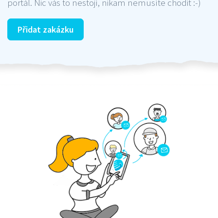
portál. Nic vás to nestojí, nikam nemusíte chodit :-)
Přidat zakázku