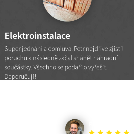
Elektroinstalace
Super jednání a domluva. Petr nejdříve zjistil
poruchu a následně začal shánět náhradní
součástky. Všechno se podařilo vyřešit.
Doporučuji!
2 500 Kč
Dohodnutá cena
Petr K.