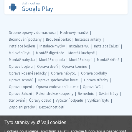
Stáhnout na
Google Play
Drobné opravy v domácnosti
Hodinový manžel
Betonování podlahy
Broušení parket
Instalace antény
Instalace bojleru
Instalace myčky
Instalace WC
Instalace žaluzií
Malování bytu
Montáž digestoře
Montáž kuchyně
Montáž nábytku
Montáž odpadu
Montáž okapů
Montáž skříně
Oprava bojleru
Oprava dveří
Oprava komínu
Oprava kožené sedačky
Oprava nábytku
Oprava podlahy
Oprava schodů
Oprava sprchového koutu
Oprava střechy
Oprava topení
Oprava vodovodní baterie
Oprava WC
Oprava žaluzií
Rekonstrukce koupelny
Řemeslníci
Sekání trávy
Stěhování
Úpravy oděvů
Vyčištění odpadu
Vyklízení bytu
Zapojení pračky
Bezpečnost dětí
Tyto stránky využívají cookies
Cookies používáme, abychom zajistili správné fungování a bezpečnost