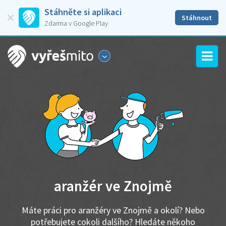
Stáhněte si aplikaci
Stáhnout
Zdarma v Google Play
aranžér ve Znojmě
Máte práci pro aranžéry ve Znojmě a okolí? Nebo
potřebujete cokoli dalšího? Hledáte někoho