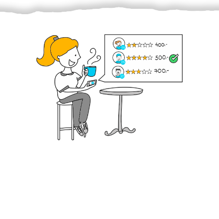
Krok III. - Hodnocení
Vybraný šikula vaše zadání po domluvě a v souladu s
jeho nabídkou vyřeší. Po splnění úkolu mu náleží
dohodnutá odměna. Zda proběhlo vše jak mělo, se