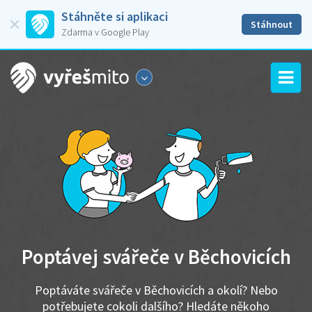
Stáhněte si aplikaci
Stáhnout
Zdarma v Google Play
Poptávej svářeče v Běchovicích
Poptáváte svářeče v Běchovicích a okolí? Nebo
potřebujete cokoli dalšího? Hledáte někoho