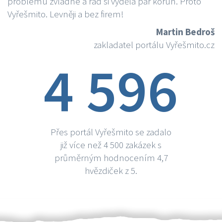
problému zvládne a rád si vydělá par korun. Proto
Vyřešmito. Levněji a bez firem!
Martin Bedroš
zakladatel portálu Vyřešmito.cz
4 596
Přes portál Vyřešmito se zadalo
již více než 4 500 zakázek s
průměrným hodnocením 4,7
hvězdiček z 5.