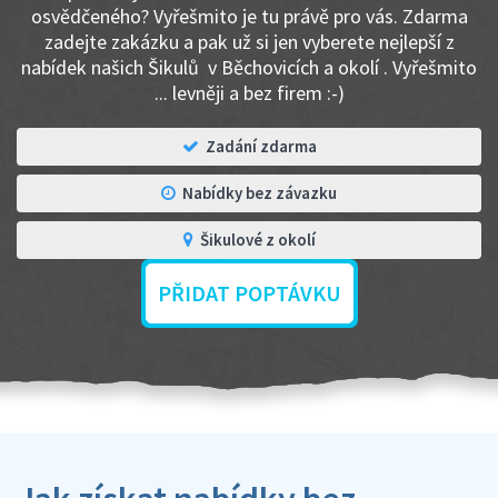
osvědčeného? Vyřešmito je tu právě pro vás. Zdarma
zadejte zakázku a pak už si jen vyberete nejlepší z
nabídek našich Šikulů v Běchovicích a okolí . Vyřešmito
... levněji a bez firem :-)
Zadání zdarma
Nabídky bez závazku
Šikulové z okolí
PŘIDAT POPTÁVKU