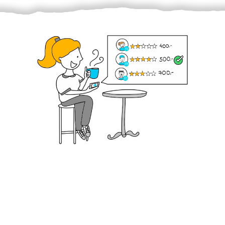
Krok III. - Hodnocení
Vybraný šikula vaše zadání po domluvě a v souladu s
jeho nabídkou vyřeší. Po splnění úkolu mu náleží
dohodnutá odměna. Zda proběhlo vše jak mělo, se