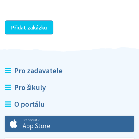
ostatní dozví z vašeho vzájemného hodnocení. A
máte vyřešeno :-)
Přidat zakázku
Pro zadavatele
Pro šikuly
O portálu
Stáhnout v
App Store