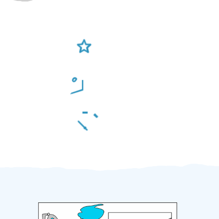
Ověření šikulové
Odměna po práci
Za 2 minuty