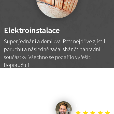
Elektroinstalace
Super jednání a domluva. Petr nejdříve zjistil
poruchu a následně začal shánět náhradní
součástky. Všechno se podařilo vyřešit.
Doporučuji!
2 500 Kč
Dohodnutá cena
Petr K.