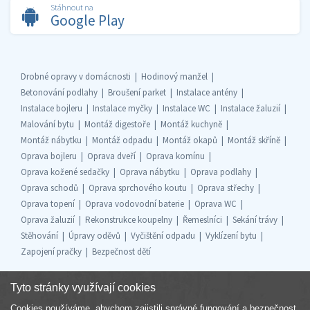
Stáhnout na
Google Play
Drobné opravy v domácnosti
Hodinový manžel
Betonování podlahy
Broušení parket
Instalace antény
Instalace bojleru
Instalace myčky
Instalace WC
Instalace žaluzií
Malování bytu
Montáž digestoře
Montáž kuchyně
Montáž nábytku
Montáž odpadu
Montáž okapů
Montáž skříně
Oprava bojleru
Oprava dveří
Oprava komínu
Oprava kožené sedačky
Oprava nábytku
Oprava podlahy
Oprava schodů
Oprava sprchového koutu
Oprava střechy
Oprava topení
Oprava vodovodní baterie
Oprava WC
Oprava žaluzií
Rekonstrukce koupelny
Řemeslníci
Sekání trávy
Stěhování
Úpravy oděvů
Vyčištění odpadu
Vyklízení bytu
Zapojení pračky
Bezpečnost dětí
Tyto stránky využívají cookies
Cookies používáme, abychom zajistili správné fungování a bezpečnost