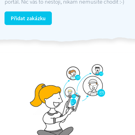
portál. Nic vás to nestojí, nikam nemusíte chodit :-)
Přidat zakázku