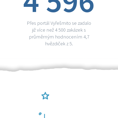
4 596
Přes portál Vyřešmito se zadalo
již více než 4 500 zakázek s
průměrným hodnocením 4,7
hvězdiček z 5.
Ověření šikulové
Odměna po práci