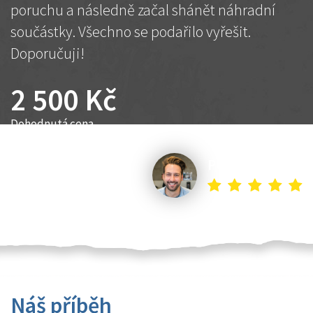
poruchu a následně začal shánět náhradní
součástky. Všechno se podařilo vyřešit.
Doporučuji!
2 500 Kč
Dohodnutá cena
Petr K.
Náš příběh