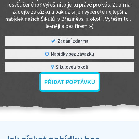
osvědčeného? Vyřešmito je tu právě pro vás. Zdarma
zadejte zakázku a pak už si jen vyberete nejlepší z
nabídek našich Šikulů v Březiněvsi a okolí . Vyřešmito ...
levněji a bez firem :-)
Zadání zdarma
Nabídky bez závazku
Šikulové z okolí
PŘIDAT POPTÁVKU