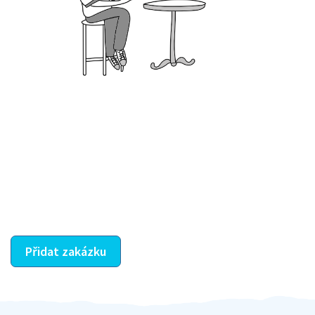
Krok III. - Hodnocení
Vybraný šikula vaše zadání po domluvě a v souladu s
jeho nabídkou vyřeší. Po splnění úkolu mu náleží
dohodnutá odměna. Zda proběhlo vše jak mělo, se
ostatní dozví z vašeho vzájemného hodnocení. A
máte vyřešeno :-)
Přidat zakázku