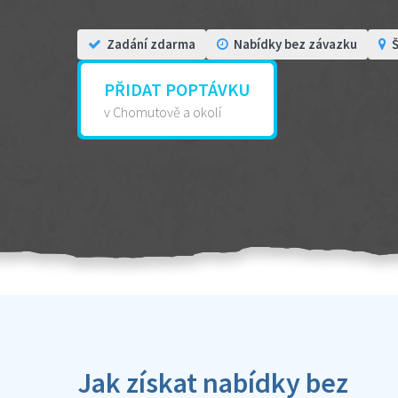
Zadání zdarma
Nabídky bez závazku
Š
PŘIDAT POPTÁVKU
v Chomutově a okolí
Jak získat nabídky bez