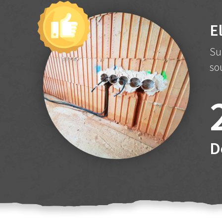
E
Su
so
D