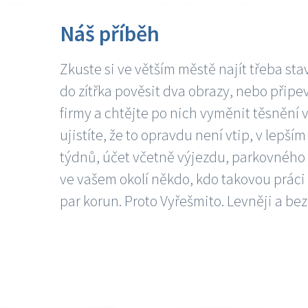
Náš příběh
Zkuste si ve větším městě najít třeba sta
do zítřka pověsit dva obrazy, nebo připev
firmy a chtějte po nich vyměnit těsnění v
ujistíte, že to opravdu není vtip, v lepš
týdnů, účet včetně výjezdu, parkovného a
ve vašem okolí někdo, kdo takovou práci
par korun. Proto Vyřešmito. Levněji a bez