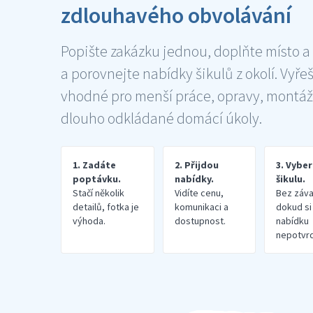
zdlouhavého obvolávání
Popište zakázku jednou, doplňte místo a
a porovnejte nabídky šikulů z okolí. Vyře
vhodné pro menší práce, opravy, montáž
dlouho odkládané domácí úkoly.
1. Zadáte
2. Přijdou
3. Vybe
poptávku.
nabídky.
šikulu.
Stačí několik
Vidíte cenu,
Bez záva
detailů, fotka je
komunikaci a
dokud si
výhoda.
dostupnost.
nabídku
nepotvrd