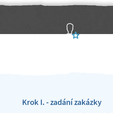
Sami hodnotíte schopnosti šikulů
Ověření šikulové
Krok I. - zadání zakázky