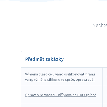
Nechte
Předmět zakázky
Výměna dlaždice u vany, osilikonovat hranu
vany, výměna silikonu ve sprše, oprava spár
Úprava v rozvaděči - příprava na HDO spínač