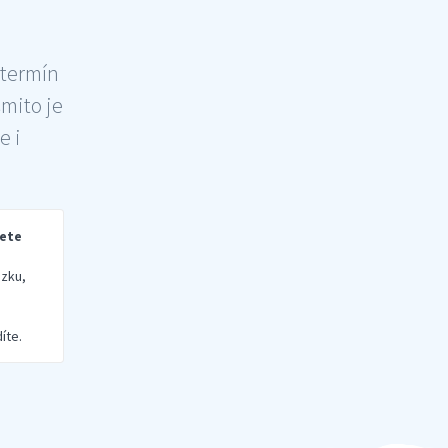
 termín
šmito je
e i
rete
zku,
íte.