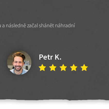
hu a následně začal shánět náhradní
Petr K.