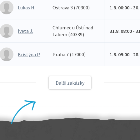
Lukas H.
Ostrava 3 (70300)
1.8. 00:00 - 30
Chlumec u Ústí nad
Iveta J.
31.8. 08:00 - 3
Labem (40339)
Kristýna P.
Praha 7 (17000)
1.8. 09:00 - 28
Další zakázky