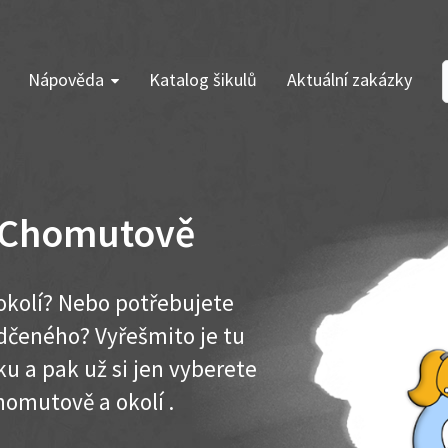
Nápověda
Katalog šikulů
Aktuální zakázky
v Chomutově
okolí? Nebo potřebujete
dčeného? Vyřešmito je tu
u a pak už si jen vyberete
homutově a okolí .