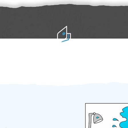
Práci hradíte po výkonu na místě
Odměna po práci