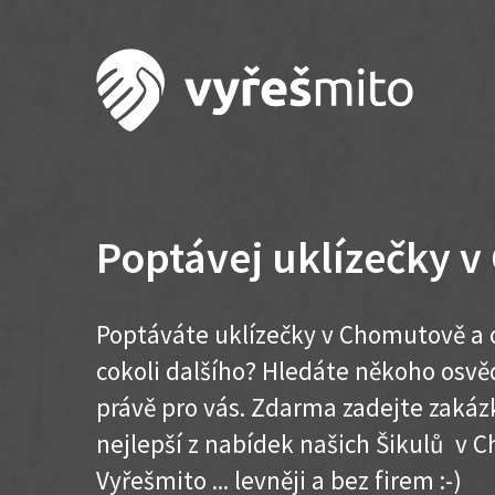
Poptávej uklízečky 
Poptáváte uklízečky v Chomutově a 
cokoli dalšího? Hledáte někoho osvě
právě pro vás. Zdarma zadejte zakázk
nejlepší z nabídek našich Šikulů v C
Vyřešmito ... levněji a bez firem :-)