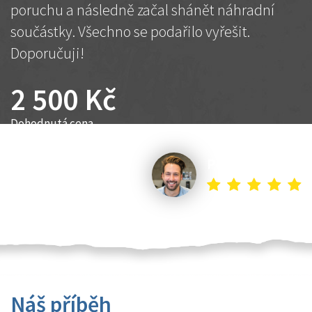
poruchu a následně začal shánět náhradní
součástky. Všechno se podařilo vyřešit.
Doporučuji!
2 500 Kč
Dohodnutá cena
Petr K.
Náš příběh