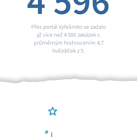
4 596
Přes portál Vyřešmito se zadalo
již více než 4 500 zakázek s
průměrným hodnocením 4,7
hvězdiček z 5.
Ověření šikulové
Odměna po práci