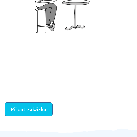
Krok III. - Hodnocení
Vybraný šikula vaše zadání po domluvě a v souladu s
jeho nabídkou vyřeší. Po splnění úkolu mu náleží
dohodnutá odměna. Zda proběhlo vše jak mělo, se
ostatní dozví z vašeho vzájemného hodnocení. A
máte vyřešeno :-)
Přidat zakázku