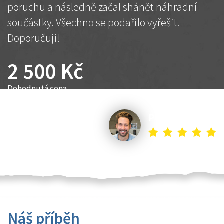
poruchu a následně začal shánět náhradní
součástky. Všechno se podařilo vyřešit.
Doporučuji!
2 500 Kč
Dohodnutá cena
Petr K.
Náš příběh