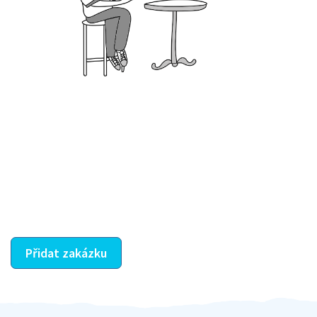
Krok III. - Hodnocení
Vybraný šikula vaše zadání po domluvě a v souladu s
jeho nabídkou vyřeší. Po splnění úkolu mu náleží
dohodnutá odměna. Zda proběhlo vše jak mělo, se
ostatní dozví z vašeho vzájemného hodnocení. A
máte vyřešeno :-)
Přidat zakázku