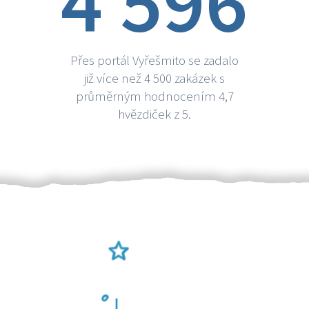
4 596
Přes portál Vyřešmito se zadalo
již více než 4 500 zakázek s
průměrným hodnocením 4,7
hvězdiček z 5.
Ověření šikulové
Odměna po práci