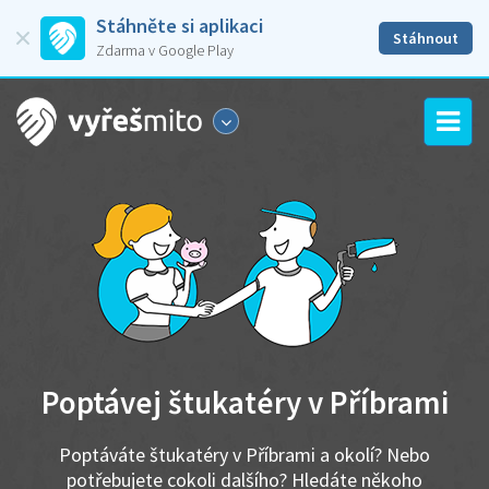
Stáhněte si aplikaci
Stáhnout
Zdarma v Google Play
Poptávej štukatéry v Příbrami
Poptáváte štukatéry v Příbrami a okolí? Nebo
potřebujete cokoli dalšího? Hledáte někoho