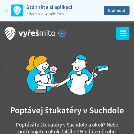
Stáhněte si aplikaci
Stáhnout
Zdarma v Google Play
Poptávej štukatéry v Suchdole
Poptáváte štukatéry v Suchdole a okolí? Nebo
potřebujete cokoli dalšího? Hledáte někoho