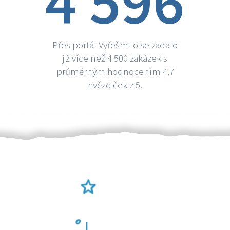
4 596
Přes portál Vyřešmito se zadalo
již více než 4 500 zakázek s
průměrným hodnocením 4,7
hvězdiček z 5.
Ověření šikulové
Odměna po práci