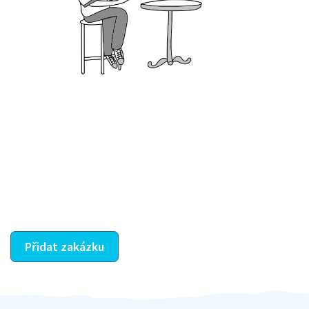
Krok III. - Hodnocení
Vybraný šikula vaše zadání po domluvě a v souladu s
jeho nabídkou vyřeší. Po splnění úkolu mu náleží
dohodnutá odměna. Zda proběhlo vše jak mělo, se
ostatní dozví z vašeho vzájemného hodnocení. A
máte vyřešeno :-)
Přidat zakázku