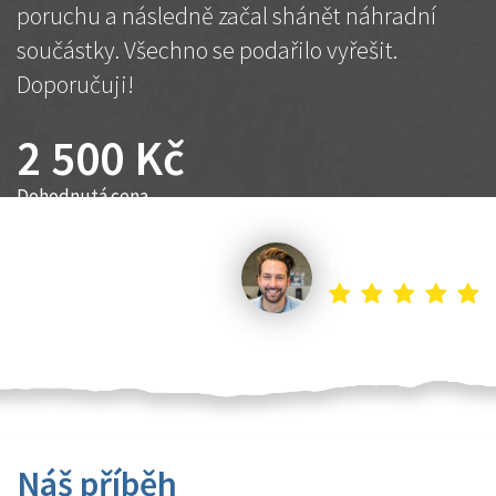
poruchu a následně začal shánět náhradní
součástky. Všechno se podařilo vyřešit.
Doporučuji!
2 500 Kč
Dohodnutá cena
Petr K.
Náš příběh