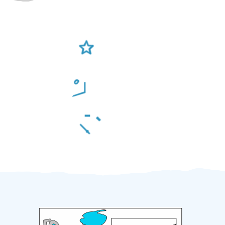
Ověření šikulové
Odměna po práci
Za 2 minuty