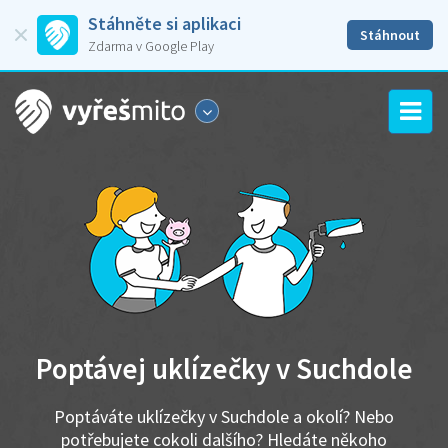
Stáhněte si aplikaci
Stáhnout
Zdarma v Google Play
Poptávej uklízečky v Suchdole
Poptáváte uklízečky v Suchdole a okolí? Nebo
potřebujete cokoli dalšího? Hledáte někoho