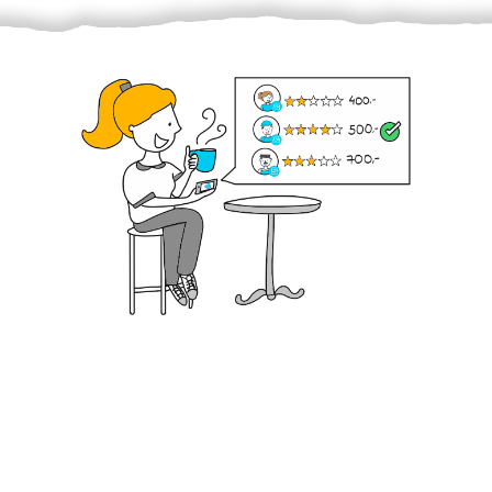
Krok III. - Hodnocení
Vybraný šikula vaše zadání po domluvě a v souladu s
jeho nabídkou vyřeší. Po splnění úkolu mu náleží
dohodnutá odměna. Zda proběhlo vše jak mělo, se