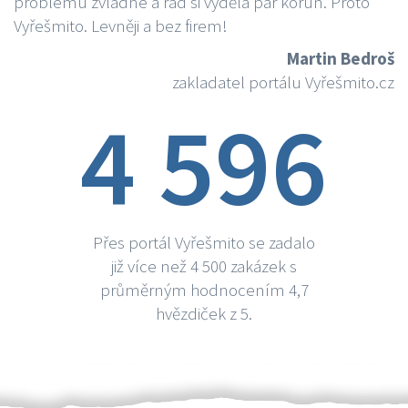
problému zvládne a rád si vydělá par korun. Proto
Vyřešmito. Levněji a bez firem!
Martin Bedroš
zakladatel portálu Vyřešmito.cz
4 596
Přes portál Vyřešmito se zadalo
již více než 4 500 zakázek s
průměrným hodnocením 4,7
hvězdiček z 5.