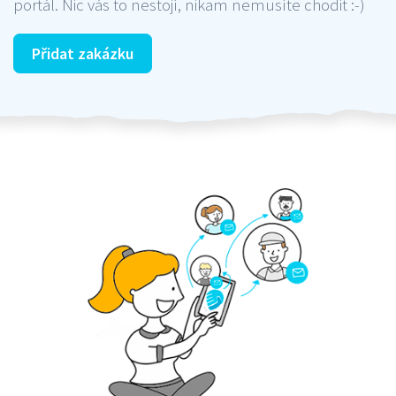
portál. Nic vás to nestojí, nikam nemusíte chodit :-)
Přidat zakázku