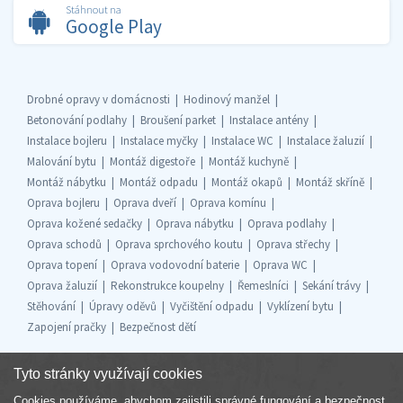
Stáhnout na
Google Play
Drobné opravy v domácnosti
Hodinový manžel
Betonování podlahy
Broušení parket
Instalace antény
Instalace bojleru
Instalace myčky
Instalace WC
Instalace žaluzií
Malování bytu
Montáž digestoře
Montáž kuchyně
Montáž nábytku
Montáž odpadu
Montáž okapů
Montáž skříně
Oprava bojleru
Oprava dveří
Oprava komínu
Oprava kožené sedačky
Oprava nábytku
Oprava podlahy
Oprava schodů
Oprava sprchového koutu
Oprava střechy
Oprava topení
Oprava vodovodní baterie
Oprava WC
Oprava žaluzií
Rekonstrukce koupelny
Řemeslníci
Sekání trávy
Stěhování
Úpravy oděvů
Vyčištění odpadu
Vyklízení bytu
Zapojení pračky
Bezpečnost dětí
Tyto stránky využívají cookies
Cookies používáme, abychom zajistili správné fungování a bezpečnost