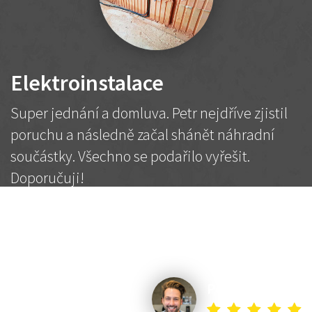
Elektroinstalace
Super jednání a domluva. Petr nejdříve zjistil
poruchu a následně začal shánět náhradní
součástky. Všechno se podařilo vyřešit.
Doporučuji!
2 500 Kč
Dohodnutá cena
Petr K.