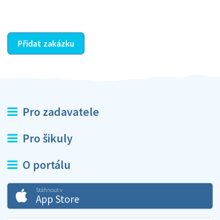
ostatní dozví z vašeho vzájemného hodnocení. A
máte vyřešeno :-)
Přidat zakázku
Pro zadavatele
Pro šikuly
O portálu
Stáhnout v
App Store