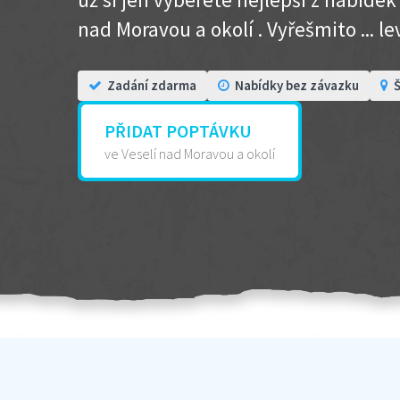
nad Moravou a okolí . Vyřešmito ... lev
Zadání zdarma
Nabídky bez závazku
Š
PŘIDAT POPTÁVKU
ve Veselí nad Moravou a okolí