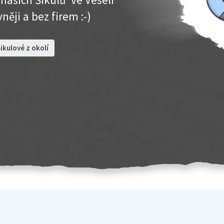
něji a bez firem :-)
ikulové z okolí