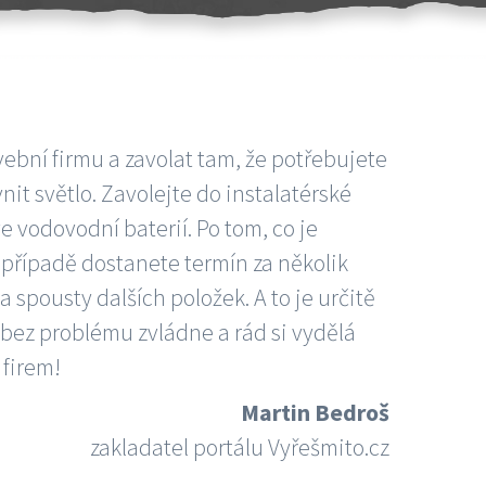
vební firmu a zavolat tam, že potřebujete
nit světlo. Zavolejte do instalatérské
e vodovodní baterií. Po tom, co je
ím případě dostanete termín za několik
 spousty dalších položek. A to je určitě
 bez problému zvládne a rád si vydělá
 firem!
Martin Bedroš
zakladatel portálu Vyřešmito.cz