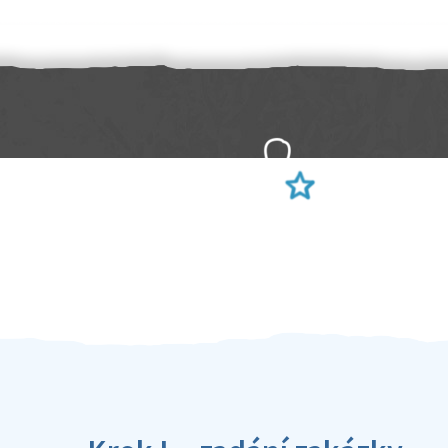
Sami hodnotíte schopnosti šikulů
Ověření šikulové