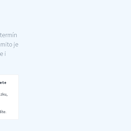
 termín
šmito je
e i
rete
zku,
íte.