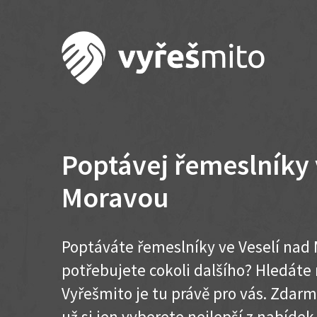
Poptávej řemeslníky 
Moravou
Poptáváte řemeslníky ve Veselí nad 
potřebujete cokoli dalšího? Hledát
Vyřešmito je tu právě pro vás. Zdar
už si jen vyberete nejlepší z nabídek