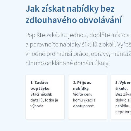
Jak získat nabídky bez
zdlouhavého obvolávání
Popište zakázku jednou, doplňte místo a
a porovnejte nabídky šikulů z okolí. Vyře
vhodné pro menší práce, opravy, montáž
dlouho odkládané domácí úkoly.
1. Zadáte
2. Přijdou
3. Vybe
poptávku.
nabídky.
šikulu.
Stačí několik
Vidíte cenu,
Bez záva
detailů, fotka je
komunikaci a
dokud si
výhoda.
dostupnost.
nabídku
nepotvrd