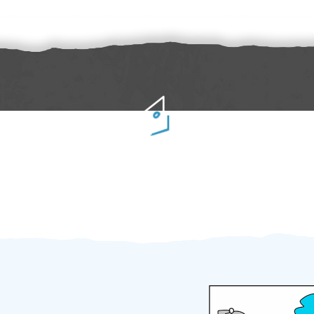
Práci hradíte po výkonu na místě
Odměna po práci