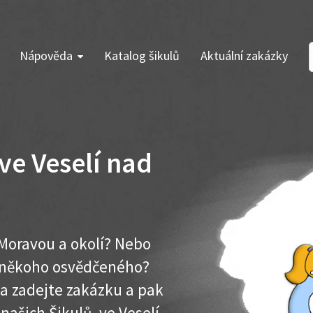
Nápověda
Katalog šikulů
Aktuální zakázky
ve Veselí nad
Moravou a okolí? Nebo
e někoho osvědčeného?
ma zadejte zakázku a pak
 našich Šikulů ve Veselí