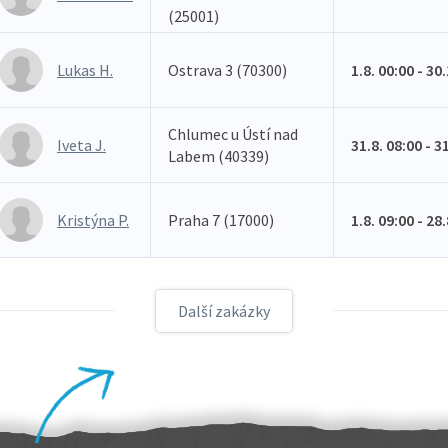
(25001)
Lukas H.
Ostrava 3 (70300)
1.8. 00:00 - 30
Chlumec u Ústí nad
Iveta J.
31.8. 08:00 - 3
Labem (40339)
Kristýna P.
Praha 7 (17000)
1.8. 09:00 - 28
Další zakázky