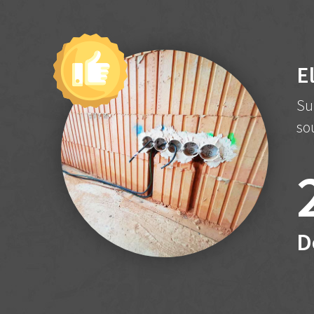
E
Su
so
D