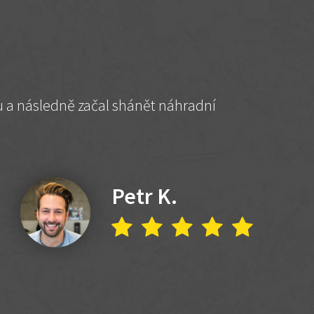
hu a následně začal shánět náhradní
Petr K.