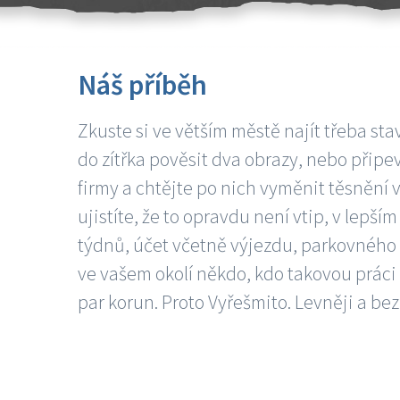
Náš příběh
Zkuste si ve větším městě najít třeba sta
do zítřka pověsit dva obrazy, nebo připev
firmy a chtějte po nich vyměnit těsnění v
ujistíte, že to opravdu není vtip, v lepš
týdnů, účet včetně výjezdu, parkovného a
ve vašem okolí někdo, kdo takovou práci
par korun. Proto Vyřešmito. Levněji a bez