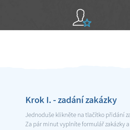
Sami hodnotíte schopnosti šikulů
Ověření šikulové
Krok I. - zadání zakázky
Jednoduše klikněte na tlačítko přidání z
Za pár minut vyplníte formulář zakázky a