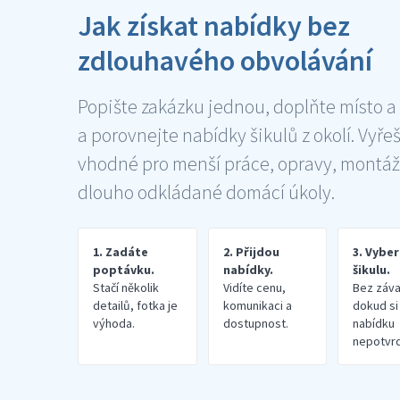
Jak získat nabídky bez
zdlouhavého obvolávání
Popište zakázku jednou, doplňte místo a
a porovnejte nabídky šikulů z okolí. Vyře
vhodné pro menší práce, opravy, montáž
dlouho odkládané domácí úkoly.
1. Zadáte
2. Přijdou
3. Vybe
poptávku.
nabídky.
šikulu.
Stačí několik
Vidíte cenu,
Bez záva
detailů, fotka je
komunikaci a
dokud si
výhoda.
dostupnost.
nabídku
nepotvrd