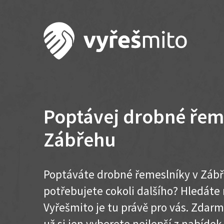
Poptávej drobné řem
Zábřehu
Poptáváte drobné řemeslníky v Zábř
potřebujete cokoli dalšího? Hledát
Vyřešmito je tu právě pro vás. Zdar
už si jen vyberete nejlepší z nabíde