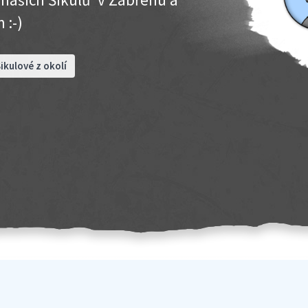
 :-)
ikulové z okolí