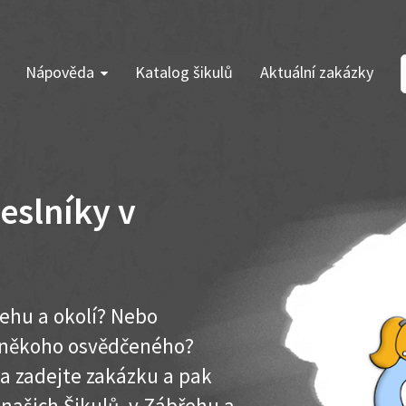
Nápověda
Katalog šikulů
Aktuální zakázky
eslníky v
ehu a okolí? Nebo
e někoho osvědčeného?
ma zadejte zakázku a pak
k našich Šikulů v Zábřehu a