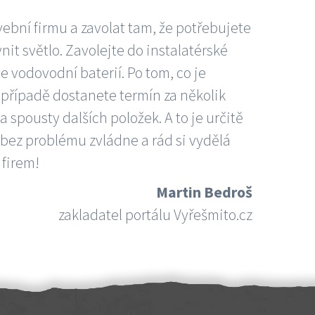
vební firmu a zavolat tam, že potřebujete
nit světlo. Zavolejte do instalatérské
e vodovodní baterií. Po tom, co je
ím případě dostanete termín za několik
 spousty dalších položek. A to je určitě
 bez problému zvládne a rád si vydělá
 firem!
Martin Bedroš
zakladatel portálu Vyřešmito.cz