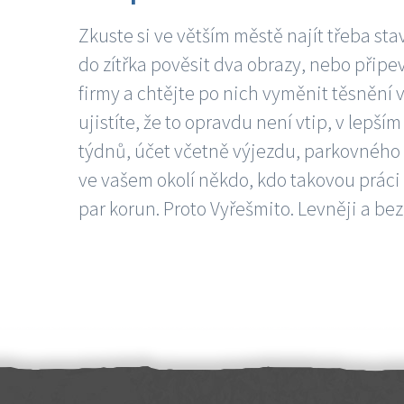
Zkuste si ve větším městě najít třeba sta
do zítřka pověsit dva obrazy, nebo připev
firmy a chtějte po nich vyměnit těsnění v
ujistíte, že to opravdu není vtip, v lepš
týdnů, účet včetně výjezdu, parkovného a
ve vašem okolí někdo, kdo takovou práci
par korun. Proto Vyřešmito. Levněji a bez