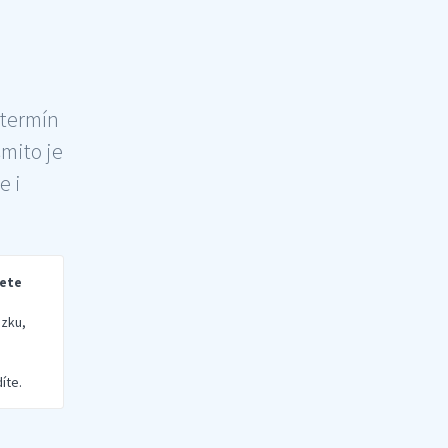
 termín
šmito je
e i
rete
zku,
íte.