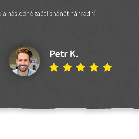
hu a následně začal shánět náhradní
Petr K.