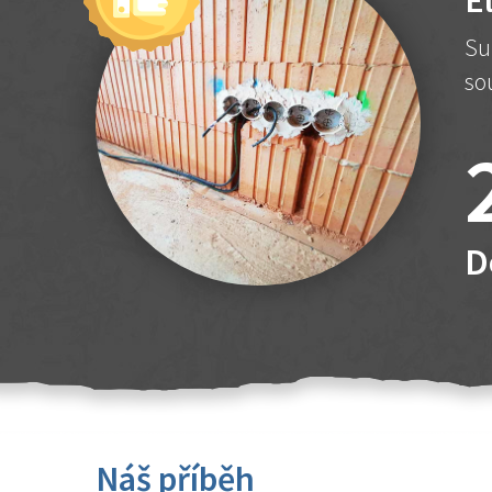
E
Su
so
D
Náš příběh