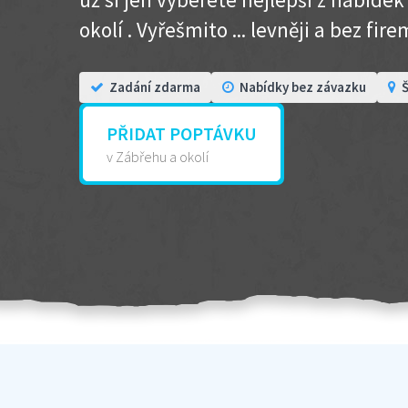
okolí . Vyřešmito ... levněji a bez firem
Zadání zdarma
Nabídky bez závazku
Š
PŘIDAT POPTÁVKU
v Zábřehu a okolí