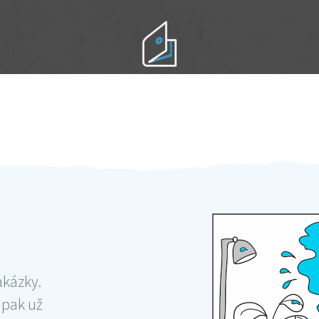
Práci hradíte po výkonu na místě
Odměna po práci
akázky.
 pak už