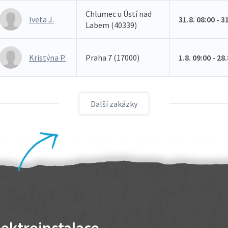
Chlumec u Ústí nad
Iveta J.
31.8. 08:00 - 3
Labem (40339)
Kristýna P.
Praha 7 (17000)
1.8. 09:00 - 28
Další zakázky