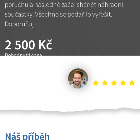
poruchu a následně začal shánět náhradní
součástky. Všechno se podařilo vyřešit.
Doporučuji!
2 500 Kč
Dohodnutá cena
Petr K.
Náš příběh