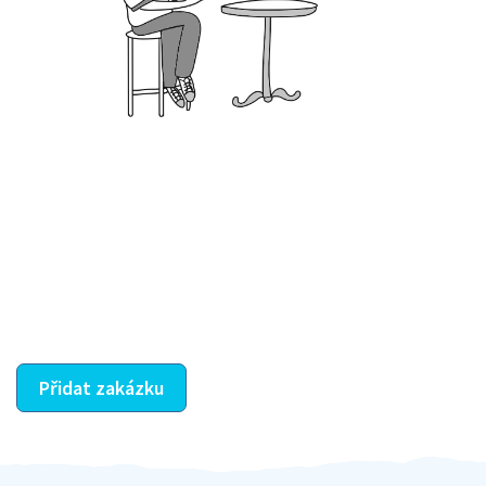
Krok III. - Hodnocení
Vybraný šikula vaše zadání po domluvě a v souladu s
jeho nabídkou vyřeší. Po splnění úkolu mu náleží
dohodnutá odměna. Zda proběhlo vše jak mělo, se
ostatní dozví z vašeho vzájemného hodnocení. A
máte vyřešeno :-)
Přidat zakázku