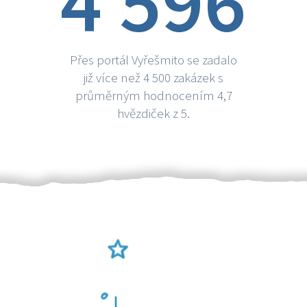
4 596
Přes portál Vyřešmito se zadalo
již více než 4 500 zakázek s
průměrným hodnocením 4,7
hvězdiček z 5.
Ověření šikulové
Odměna po práci