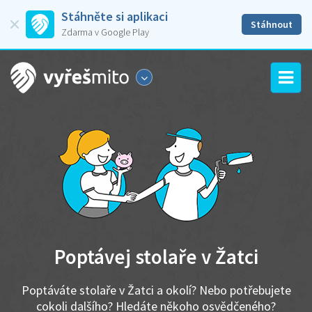
Stáhněte si aplikaci
Stáhnout
Zdarma v Google Play
Poptávej stolaře v Žatci
Poptáváte stolaře v Žatci a okolí? Nebo potřebujete
cokoli dalšího? Hledáte někoho osvědčeného?