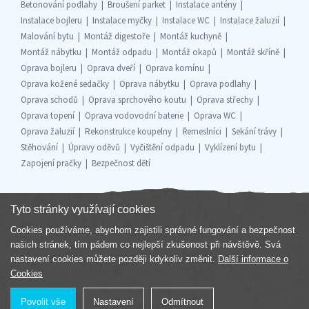
Betonování podlahy
Broušení parket
Instalace antény
Instalace bojleru
Instalace myčky
Instalace WC
Instalace žaluzií
Malování bytu
Montáž digestoře
Montáž kuchyně
Montáž nábytku
Montáž odpadu
Montáž okapů
Montáž skříně
Oprava bojleru
Oprava dveří
Oprava komínu
Oprava kožené sedačky
Oprava nábytku
Oprava podlahy
Oprava schodů
Oprava sprchového koutu
Oprava střechy
Oprava topení
Oprava vodovodní baterie
Oprava WC
Oprava žaluzií
Rekonstrukce koupelny
Řemeslníci
Sekání trávy
Stěhování
Úpravy oděvů
Vyčištění odpadu
Vyklízení bytu
Zapojení pračky
Bezpečnost dětí
Tyto stránky využívají cookies
Cookies používáme, abychom zajistili správné fungování a bezpečnost
Součást skupiny
našich stránek, tím pádem co nejlepší zkušenost při návštěvě. Svá
nastavení cookies můžete později kdykoliv změnit.
Další informace o
Cookies
Povolit vše
Nastavení
Odmítnout