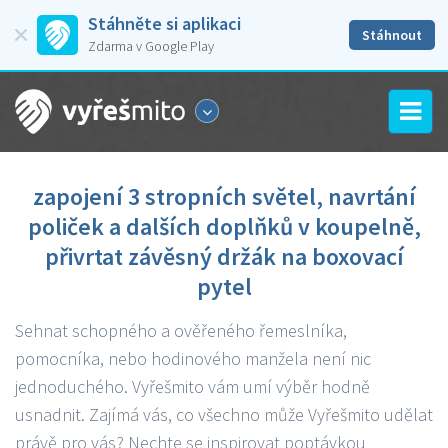
Stáhněte si aplikaci
Stáhnout
Zdarma v Google Play
zapojení 3 stropních světel, navrtání
poliček a dalších doplňků v koupelně,
přivrtat závěsný držák na boxovací
pytel
Sehnat schopného a ověřeného řemeslníka,
pomocníka, nebo hodinového manžela není nic
jednoduchého. Vyřešmito vám umí výběr hodně
usnadnit. Zajímá vás, co všechno může Vyřešmito udělat
právě pro vás? Nechte se inspirovat poptávkou