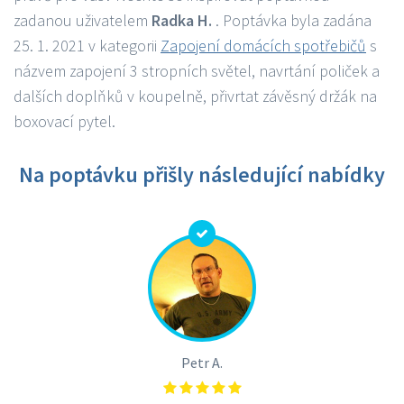
zadanou uživatelem
Radka H.
. Poptávka byla zadána
25. 1. 2021 v kategorii
Zapojení domácích spotřebičů
s
názvem zapojení 3 stropních světel, navrtání poliček a
dalších doplňků v koupelně, přivrtat závěsný držák na
boxovací pytel.
Na poptávku přišly následující nabídky
Petr A.