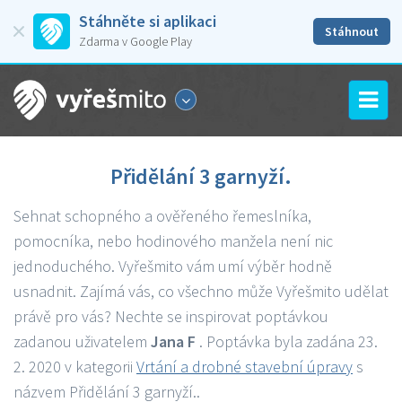
Stáhněte si aplikaci
Stáhnout
Zdarma v Google Play
Přidělání 3 garnyží.
Sehnat schopného a ověřeného řemeslníka,
pomocníka, nebo hodinového manžela není nic
jednoduchého. Vyřešmito vám umí výběr hodně
usnadnit. Zajímá vás, co všechno může Vyřešmito udělat
právě pro vás? Nechte se inspirovat poptávkou
zadanou uživatelem
Jana F
. Poptávka byla zadána 23.
2. 2020 v kategorii
Vrtání a drobné stavební úpravy
s
názvem Přidělání 3 garnyží..