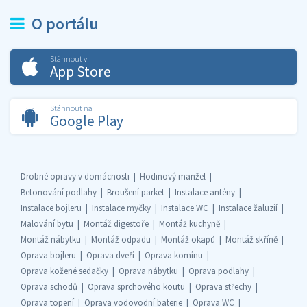
O portálu
Stáhnout v
App Store
Stáhnout na
Google Play
Drobné opravy v domácnosti
Hodinový manžel
Betonování podlahy
Broušení parket
Instalace antény
Instalace bojleru
Instalace myčky
Instalace WC
Instalace žaluzií
Malování bytu
Montáž digestoře
Montáž kuchyně
Montáž nábytku
Montáž odpadu
Montáž okapů
Montáž skříně
Oprava bojleru
Oprava dveří
Oprava komínu
Oprava kožené sedačky
Oprava nábytku
Oprava podlahy
Oprava schodů
Oprava sprchového koutu
Oprava střechy
Oprava topení
Oprava vodovodní baterie
Oprava WC