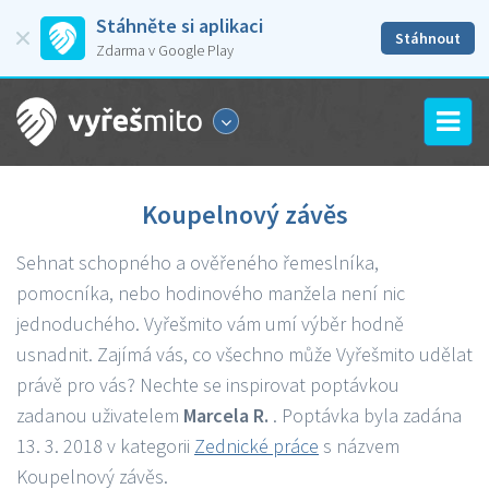
Stáhněte si aplikaci
Stáhnout
Zdarma v Google Play
Koupelnový závěs
Sehnat schopného a ověřeného řemeslníka,
pomocníka, nebo hodinového manžela není nic
jednoduchého. Vyřešmito vám umí výběr hodně
usnadnit. Zajímá vás, co všechno může Vyřešmito udělat
právě pro vás? Nechte se inspirovat poptávkou
zadanou uživatelem
Marcela R.
. Poptávka byla zadána
13. 3. 2018 v kategorii
Zednické práce
s názvem
Koupelnový závěs.