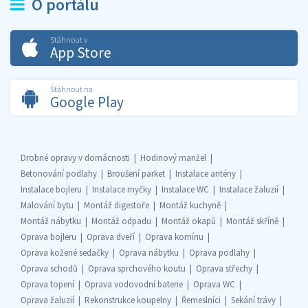
O portálu
Stáhnout v
App Store
Stáhnout na
Google Play
Drobné opravy v domácnosti
Hodinový manžel
Betonování podlahy
Broušení parket
Instalace antény
Instalace bojleru
Instalace myčky
Instalace WC
Instalace žaluzií
Malování bytu
Montáž digestoře
Montáž kuchyně
Montáž nábytku
Montáž odpadu
Montáž okapů
Montáž skříně
Oprava bojleru
Oprava dveří
Oprava komínu
Oprava kožené sedačky
Oprava nábytku
Oprava podlahy
Oprava schodů
Oprava sprchového koutu
Oprava střechy
Oprava topení
Oprava vodovodní baterie
Oprava WC
Oprava žaluzií
Rekonstrukce koupelny
Řemeslníci
Sekání trávy