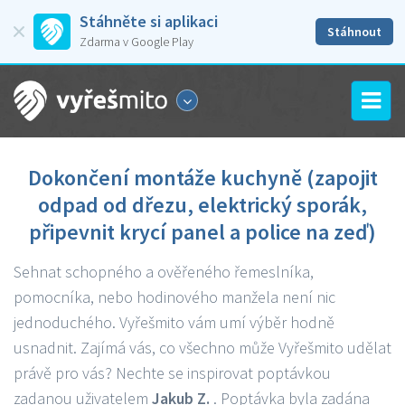
Stáhněte si aplikaci
Stáhnout
Zdarma v Google Play
Dokončení montáže kuchyně (zapojit
odpad od dřezu, elektrický sporák,
připevnit krycí panel a police na zeď)
Sehnat schopného a ověřeného řemeslníka,
pomocníka, nebo hodinového manžela není nic
jednoduchého. Vyřešmito vám umí výběr hodně
usnadnit. Zajímá vás, co všechno může Vyřešmito udělat
právě pro vás? Nechte se inspirovat poptávkou
zadanou uživatelem
Jakub Z.
. Poptávka byla zadána