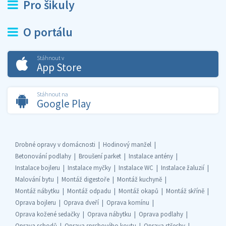
Pro šikuly
O portálu
Stáhnout v
App Store
Stáhnout na
Google Play
Drobné opravy v domácnosti
Hodinový manžel
Betonování podlahy
Broušení parket
Instalace antény
Instalace bojleru
Instalace myčky
Instalace WC
Instalace žaluzií
Malování bytu
Montáž digestoře
Montáž kuchyně
Montáž nábytku
Montáž odpadu
Montáž okapů
Montáž skříně
Oprava bojleru
Oprava dveří
Oprava komínu
Oprava kožené sedačky
Oprava nábytku
Oprava podlahy
Oprava schodů
Oprava sprchového koutu
Oprava střechy