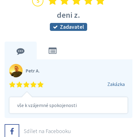
5
deni z.
Zadavatel
Petr A.
Zakázka
vše k vzájemné spokojenosti
Sdílet na Facebooku