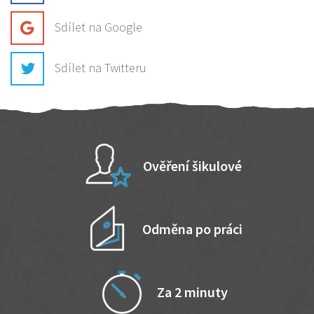
Sdílet na Google
Sdílet na Twitteru
Ověření šikulové
Odměna po práci
Za 2 minuty