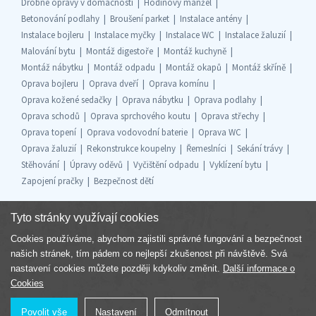
Drobné opravy v domácnosti
Hodinový manžel
Betonování podlahy
Broušení parket
Instalace antény
Instalace bojleru
Instalace myčky
Instalace WC
Instalace žaluzií
Malování bytu
Montáž digestoře
Montáž kuchyně
Montáž nábytku
Montáž odpadu
Montáž okapů
Montáž skříně
Oprava bojleru
Oprava dveří
Oprava komínu
Oprava kožené sedačky
Oprava nábytku
Oprava podlahy
Oprava schodů
Oprava sprchového koutu
Oprava střechy
Oprava topení
Oprava vodovodní baterie
Oprava WC
Oprava žaluzií
Rekonstrukce koupelny
Řemeslníci
Sekání trávy
Stěhování
Úpravy oděvů
Vyčištění odpadu
Vyklízení bytu
Zapojení pračky
Bezpečnost dětí
Tyto stránky využívají cookies
Cookies používáme, abychom zajistili správné fungování a bezpečnost
Součást skupiny
našich stránek, tím pádem co nejlepší zkušenost při návštěvě. Svá
nastavení cookies můžete později kdykoliv změnit.
Další informace o
Cookies
Povolit vše
Nastavení
Odmítnout