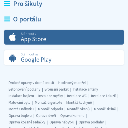
Pro šikuly
O portálu
Stáhnout v
App Store
Stáhnout na
Google Play
Drobné opravy v domácnosti
Hodinový manžel
Betonování podlahy
Broušení parket
Instalace antény
Instalace bojleru
Instalace myčky
Instalace WC
Instalace žaluzií
Malování bytu
Montáž digestoře
Montáž kuchyně
Montáž nábytku
Montáž odpadu
Montáž okapů
Montáž skříně
Oprava bojleru
Oprava dveří
Oprava komínu
Oprava kožené sedačky
Oprava nábytku
Oprava podlahy