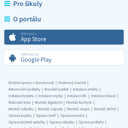
Pro šikuly
O portálu
Stáhnout v
App Store
Stáhnout na
Google Play
Drobné opravy v domácnosti
Hodinový manžel
Betonování podlahy
Broušení parket
Instalace antény
Instalace bojleru
Instalace myčky
Instalace WC
Instalace žaluzií
Malování bytu
Montáž digestoře
Montáž kuchyně
Montáž nábytku
Montáž odpadu
Montáž okapů
Montáž skříně
Oprava bojleru
Oprava dveří
Oprava komínu
Oprava kožené sedačky
Oprava nábytku
Oprava podlahy